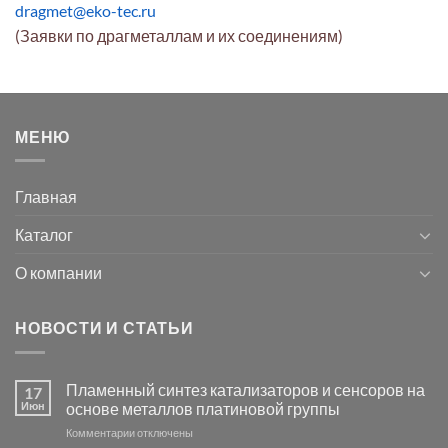
dragmet@eko-tec.ru
(Заявки по драгметаллам и их соединениям)
МЕНЮ
Главная
Каталог
О компании
НОВОСТИ И СТАТЬИ
Пламенный синтез катализаторов и сенсоров на
17
Июн
основе металлов платиновой группы
к
Комментарии
отключены