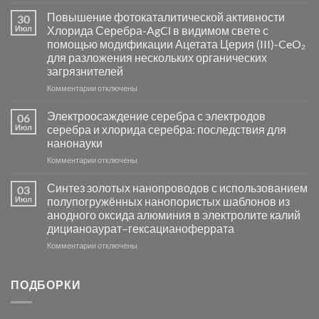
записи
Пламенный
Повышение фотокаталитической активности
30
синтез
Июл
Хлорида Серебра-AgCl в видимом свете с
катализаторов
помощью модификации Ацетата Церия (III)-CeO₂
и
для разложения нескольких органических
сенсоров
загрязнителей
на
основе
к
Комментарии
отключены
металлов
записи
платиновой
Повышение
Электроосаждение серебра с электродов
06
группы
фотокаталитической
Июл
серебра и хлорида серебра: последствия для
активности
нанонауки
Хлорида
к
Комментарии
Серебра-
отключены
записи
AgCl
Электроосаждение
в
Синтез золотых нанопроводов с использованием
03
серебра
видимом
Июл
полупогружённых нанопористых шаблонов из
с
свете
анодного оксида алюминия в электролите калий
электродов
с
дицианоаурат–гексацианоферрата
серебра
помощью
и
модификации
к
Комментарии
отключены
хлорида
Ацетата
записи
серебра:
Церия
Синтез
последствия
(III)-
золотых
ПОДБОРКИ
для
CeO₂
нанопроводов
нанонауки
для
с
разложения
использованием