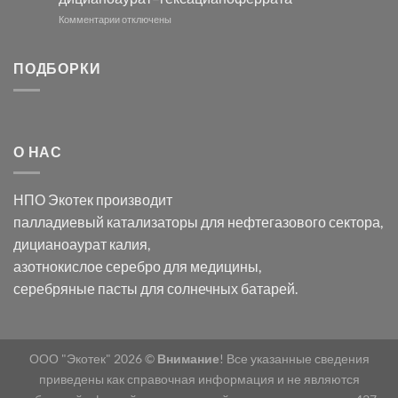
серебра
помощью
и
модификации
к
Комментарии
отключены
хлорида
Ацетата
записи
серебра:
Церия
Синтез
последствия
(III)-
золотых
ПОДБОРКИ
для
CeO₂
нанопроводов
нанонауки
для
с
разложения
использованием
нескольких
полупогружённых
органических
нанопористых
О НАС
загрязнителей
шаблонов
из
анодного
НПО Экотек производит
оксида
алюминия
палладиевый катализаторы
для нефтегазового сектора,
в
дицианоаурат калия
,
электролите
калий
азотнокислое серебро
для медицины,
дицианоаурат–
серебряные пасты
для солнечных батарей.
гексацианоферрата
ООО "Экотек" 2026 ©
Внимание
! Все указанные сведения
приведены как справочная информация и не являются