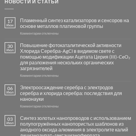
НОВОСТИ И СТАТЬИ
Пламенный синтез катализаторов и сенсоров на
17
Июн
основе металлов платиновой группы
к
Комментарии
отключены
записи
Пламенный
Повышение фотокаталитической активности
30
синтез
Июл
Хлорида Серебра-AgCl в видимом свете с
катализаторов
помощью модификации Ацетата Церия (III)-CeO₂
и
для разложения нескольких органических
сенсоров
загрязнителей
на
основе
к
Комментарии
отключены
металлов
записи
платиновой
Повышение
Электроосаждение серебра с электродов
06
группы
фотокаталитической
Июл
серебра и хлорида серебра: последствия для
активности
нанонауки
Хлорида
к
Комментарии
Серебра-
отключены
записи
AgCl
Электроосаждение
в
Синтез золотых нанопроводов с использованием
03
серебра
видимом
Июл
полупогружённых нанопористых шаблонов из
с
свете
анодного оксида алюминия в электролите калий
электродов
с
дицианоаурат–гексацианоферрата