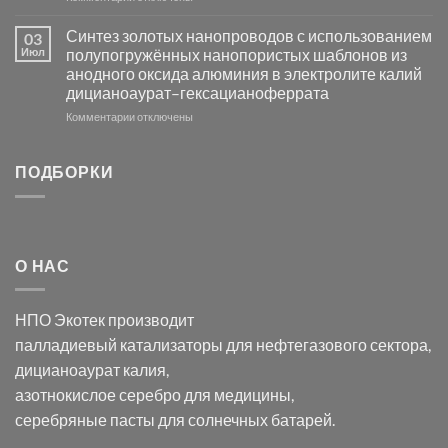
записи
AgCl
Электроосаждение
в
Синтез золотых нанопроводов с использованием
03
серебра
видимом
Июл
полупогружённых нанопористых шаблонов из
с
свете
анодного оксида алюминия в электролите калий
электродов
с
дицианоаурат–гексацианоферрата
серебра
помощью
и
модификации
к
Комментарии
отключены
хлорида
Ацетата
записи
серебра:
Церия
Синтез
последствия
(III)-
золотых
ПОДБОРКИ
для
CeO₂
нанопроводов
нанонауки
для
с
разложения
использованием
нескольких
полупогружённых
органических
нанопористых
О НАС
загрязнителей
шаблонов
из
анодного
НПО Экотек производит
оксида
алюминия
палладиевый катализаторы
для нефтегазового сектора,
в
дицианоаурат калия
,
электролите
калий
азотнокислое серебро
для медицины,
дицианоаурат–
серебряные пасты
для солнечных батарей.
гексацианоферрата