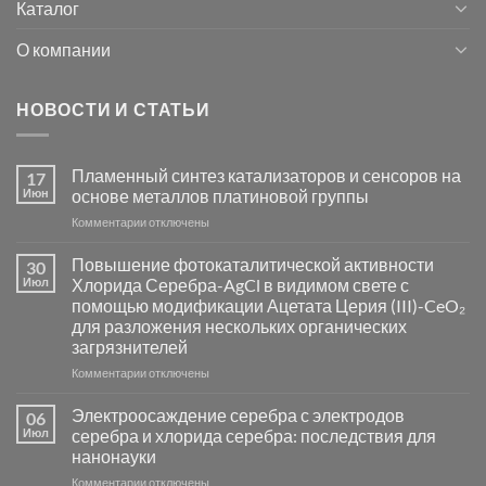
Каталог
О компании
НОВОСТИ И СТАТЬИ
Пламенный синтез катализаторов и сенсоров на
17
Июн
основе металлов платиновой группы
к
Комментарии
отключены
записи
Пламенный
Повышение фотокаталитической активности
30
синтез
Июл
Хлорида Серебра-AgCl в видимом свете с
катализаторов
помощью модификации Ацетата Церия (III)-CeO₂
и
для разложения нескольких органических
сенсоров
загрязнителей
на
основе
к
Комментарии
отключены
металлов
записи
платиновой
Повышение
Электроосаждение серебра с электродов
06
группы
фотокаталитической
Июл
серебра и хлорида серебра: последствия для
активности
нанонауки
Хлорида
к
Комментарии
Серебра-
отключены