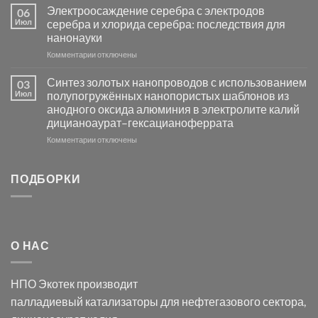
платиновой
Повышение
Электроосаждение серебра с электродов
06
группы
фотокаталитической
Июл
серебра и хлорида серебра: последствия для
активности
нанонауки
Хлорида
к
Комментарии
Серебра-
отключены
записи
AgCl
Электроосаждение
в
Синтез золотых нанопроводов с использованием
03
серебра
видимом
Июл
полупогружённых нанопористых шаблонов из
с
свете
анодного оксида алюминия в электролите калий
электродов
с
дицианоаурат–гексацианоферрата
серебра
помощью
и
модификации
к
Комментарии
отключены
хлорида
Ацетата
записи
серебра:
Церия
Синтез
последствия
(III)-
золотых
ПОДБОРКИ
для
CeO₂
нанопроводов
нанонауки
для
с
разложения
использованием
нескольких
полупогружённых
органических
нанопористых
О НАС
загрязнителей
шаблонов
из
анодного
НПО Экотек производит
оксида
алюминия
палладиевый катализаторы
для нефтегазового сектора,
в