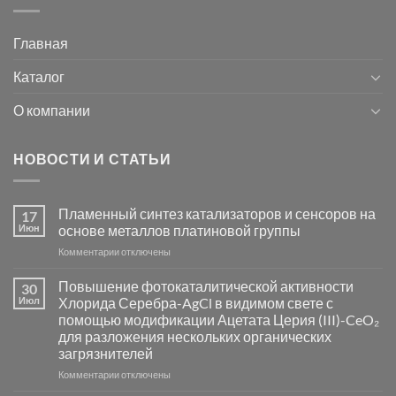
Главная
Каталог
О компании
НОВОСТИ И СТАТЬИ
Пламенный синтез катализаторов и сенсоров на
17
Июн
основе металлов платиновой группы
к
Комментарии
отключены
записи
Пламенный
Повышение фотокаталитической активности
30
синтез
Июл
Хлорида Серебра-AgCl в видимом свете с
катализаторов
помощью модификации Ацетата Церия (III)-CeO₂
и
для разложения нескольких органических
сенсоров
загрязнителей
на
основе
к
Комментарии
отключены
металлов
записи