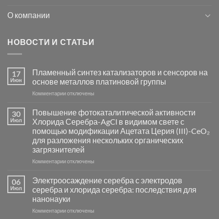
О компании
НОВОСТИ И СТАТЬИ
Пламенный синтез катализаторов и сенсоров на
17
Июн
основе металлов платиновой группы
к
Комментарии
отключены
записи
Пламенный
Повышение фотокаталитической активности
30
синтез
Июл
Хлорида Серебра-AgCl в видимом свете с
катализаторов
помощью модификации Ацетата Церия (III)-CeO₂
и
для разложения нескольких органических
сенсоров
загрязнителей
на
основе
к
Комментарии
отключены
металлов
записи
платиновой
Повышение
Электроосаждение серебра с электродов
06
группы
фотокаталитической
Июл
серебра и хлорида серебра: последствия для
активности
нанонауки
Хлорида
к
Комментарии
Серебра-
отключены
записи
AgCl