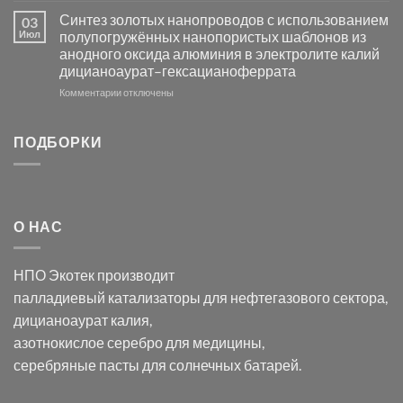
Электроосаждение
в
Синтез золотых нанопроводов с использованием
03
серебра
видимом
Июл
полупогружённых нанопористых шаблонов из
с
свете
анодного оксида алюминия в электролите калий
электродов
с
дицианоаурат–гексацианоферрата
серебра
помощью
и
модификации
к
Комментарии
отключены
хлорида
Ацетата
записи
серебра:
Церия
Синтез
последствия
(III)-
золотых
ПОДБОРКИ
для
CeO₂
нанопроводов
нанонауки
для
с
разложения
использованием
нескольких
полупогружённых
органических
нанопористых
О НАС
загрязнителей
шаблонов
из
анодного
НПО Экотек производит
оксида
алюминия
палладиевый катализаторы
для нефтегазового сектора,
в
дицианоаурат калия
,
электролите
калий
азотнокислое серебро
для медицины,
дицианоаурат–
серебряные пасты
для солнечных батарей.
гексацианоферрата