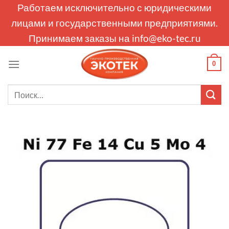
Skip
Работаем исключительно с юридическими
to
лицами и государственными предприятиями.
content
Принимаем заказы на
info@eko-tec.ru
0
Искать: