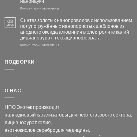
нанонауки
Хлорида
к
Комментарии
Серебра-
отключены
записи
AgCl
Электроосаждение
в
Синтез золотых нанопроводов с использованием
03
серебра
видимом
Июл
полупогружённых нанопористых шаблонов из
с
свете
анодного оксида алюминия в электролите калий
электродов
с
дицианоаурат–гексацианоферрата
серебра
помощью
и
модификации
к
Комментарии
отключены
хлорида
Ацетата
записи
серебра:
Церия
Синтез
последствия
(III)-
золотых
ПОДБОРКИ
для
CeO₂
нанопроводов
нанонауки
для
с
разложения
использованием
нескольких
полупогружённых
органических
нанопористых
О НАС
загрязнителей
шаблонов
из
анодного
НПО Экотек производит
оксида
алюминия
палладиевый катализаторы
для нефтегазового сектора,
в
дицианоаурат калия
,
электролите
калий
азотнокислое серебро
для медицины,
дицианоаурат–