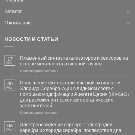
Каталог
О компании
НОВОСТИ И СТАТЬИ
Пламенный синтез катализаторов и сенсоров на
17
Июн
основе металлов платиновой группы
к
Комментарии
отключены
записи
Пламенный
Повышение фотокаталитической активности
30
синтез
Июл
Хлорида Серебра-AgCl в видимом свете с
катализаторов
помощью модификации Ацетата Церия (III)-CeO₂
и
для разложения нескольких органических
сенсоров
загрязнителей
на
основе
к
Комментарии
отключены
металлов
записи
платиновой
Повышение
Электроосаждение серебра с электродов
06
группы
фотокаталитической
Июл
серебра и хлорида серебра: последствия для
активности