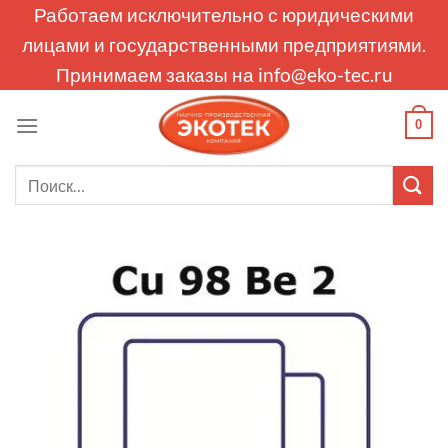
Skip
Работаем исключительно с юридическими
to
лицами и государственными предприятиями.
content
Принимаем заказы на
info@eko-tec.ru
0
Искать: