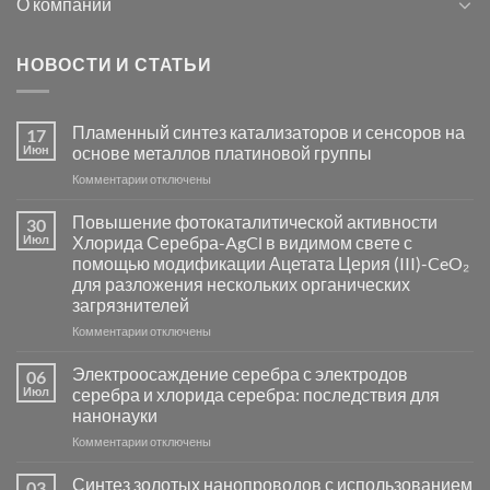
О компании
НОВОСТИ И СТАТЬИ
Пламенный синтез катализаторов и сенсоров на
17
Июн
основе металлов платиновой группы
к
Комментарии
отключены
записи
Пламенный
Повышение фотокаталитической активности
30
синтез
Июл
Хлорида Серебра-AgCl в видимом свете с
катализаторов
помощью модификации Ацетата Церия (III)-CeO₂
и
для разложения нескольких органических
сенсоров
загрязнителей
на
основе
к
Комментарии
отключены
металлов
записи
платиновой
Повышение
Электроосаждение серебра с электродов
06
группы
фотокаталитической
Июл
серебра и хлорида серебра: последствия для
активности
нанонауки
Хлорида
к
Комментарии
Серебра-
отключены
записи
AgCl
Электроосаждение
в
Синтез золотых нанопроводов с использованием
03