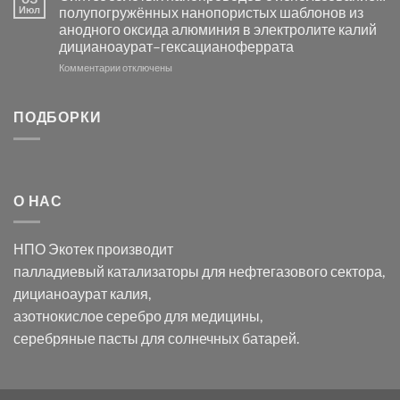
серебра
видимом
Июл
полупогружённых нанопористых шаблонов из
с
свете
анодного оксида алюминия в электролите калий
электродов
с
дицианоаурат–гексацианоферрата
серебра
помощью
и
модификации
к
Комментарии
отключены
хлорида
Ацетата
записи
серебра:
Церия
Синтез
последствия
(III)-
золотых
ПОДБОРКИ
для
CeO₂
нанопроводов
нанонауки
для
с
разложения
использованием
нескольких
полупогружённых
органических
нанопористых
О НАС
загрязнителей
шаблонов
из
анодного
НПО Экотек производит
оксида
алюминия
палладиевый катализаторы
для нефтегазового сектора,
в
дицианоаурат калия
,
электролите
калий
азотнокислое серебро
для медицины,
дицианоаурат–
серебряные пасты
для солнечных батарей.
гексацианоферрата