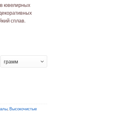
 в ювелирных
 декоративных
йкий сплав.
р пруток 20,5 мм Cu45Zn43Ni10Pb2
иалы
,
Высокочистые