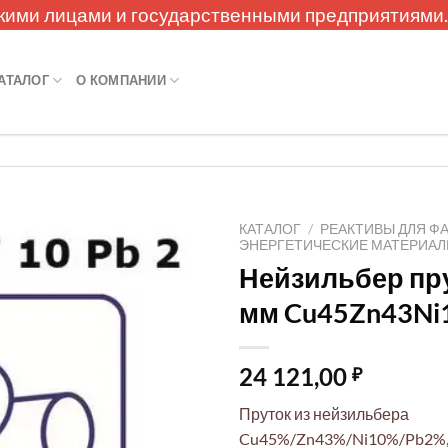
кими лицами и государственными предприятиями
АТАЛОГ
О КОМПАНИИ
КАТАЛОГ
/
РЕАКТИВЫ ДЛЯ Ф
ЭНЕРГЕТИЧЕСКИЕ МАТЕРИА
Нейзильбер пру
мм Cu45Zn43Ni
24 121,00
₽
Пруток из нейзильбера
Cu45%/Zn43%/Ni10%/Pb2%, 