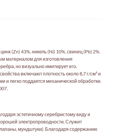
нк (Zn) 43%, никель (Ni) 10%, свинец (Pb) 2%.
ным материалом для изготовления
ебра, но визуально имитирует его.
войства включают плотность около 8,7 г/см³ и
и и легко поддается механической обработке.
007.
годаря эстетичному серебристому виду и
а хорошей электропроводности. Служит
клапаны, мундштуки). Благодаря содержанию