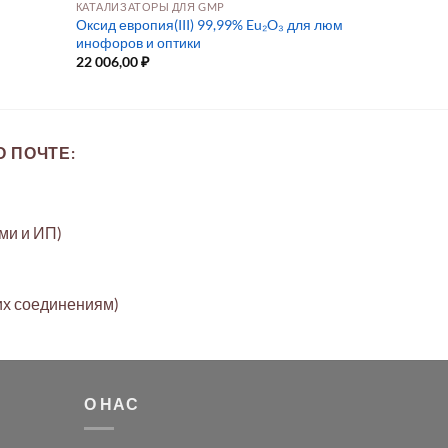
КАТАЛИЗАТОРЫ ДЛЯ GMP
Оксид европия(III) 99,99% Eu₂O₃ для люм
инофоров и оптики
22 006,00
₽
 ПОЧТЕ:
ами и ИП)
их соединениям)
О НАС