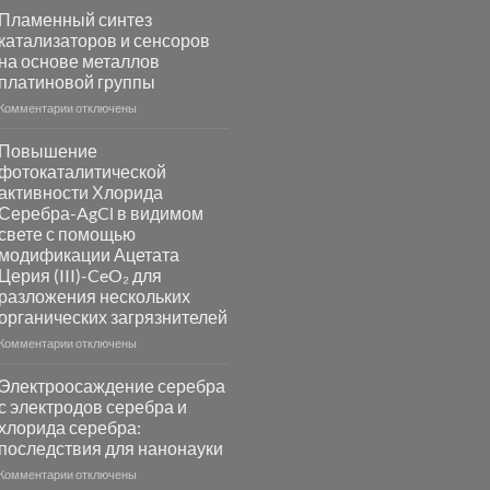
Пламенный синтез
катализаторов и сенсоров
на основе металлов
платиновой группы
к
Комментарии
отключены
записи
Пламенный
Повышение
синтез
фотокаталитической
катализаторов
активности Хлорида
и
Серебра-AgCl в видимом
сенсоров
свете с помощью
на
модификации Ацетата
основе
Церия (III)-CeO₂ для
металлов
разложения нескольких
платиновой
группы
органических загрязнителей
к
Комментарии
отключены
записи
Повышение
Электроосаждение серебра
фотокаталитической
с электродов серебра и
активности
хлорида серебра:
Хлорида
последствия для нанонауки
Серебра-
AgCl
к
Комментарии
отключены