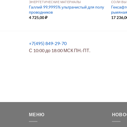
ПРЕКУРСОРЫ ДЛЯ ОСАЖДЕНИЯ ИЗ РАСТВОРА И ПАРОВОЙ ФАЗЫ
ЭНЕРГЕТИЧЕСКИЕ МАТЕРИАЛЫ
СОЛИ ВЫ
Галлий 99,9995% ультрачистый для полу
Гексафт
проводников
рьмяная
4 725,00
₽
17 236,
+7(495) 849-29-70
С 10:00 до 18:00 МСК ПН.-ПТ.
МЕНЮ
НОВО