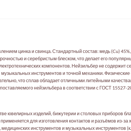
нием цинка и свинца. Стандартный состав: медь (Cu) 45%, ци
прочностью и серебристым блеском, что делает его популяр
лектротехнических компонентов. Нейзильбер не содержит сер
музыкальных инструментов и точной механики. Физические с
тельно, что сплав обладает отличными литейными качествам
поставляемого нейзильбера в соответствии с ГОСТ 15527-2
тве ювелирных изделий, бижутерии и столовых приборов бла
е применяется для изготовления контактов и разъёмов из-з
 медицинских инструментов и музыкальных инструментов (