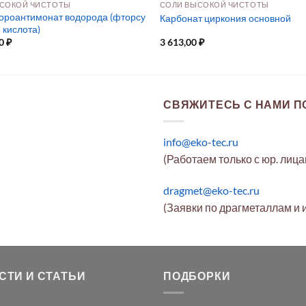
СОКОЙ ЧИСТОТЫ
СОЛИ ВЫСОКОЙ ЧИСТОТЫ
ороантимонат водорода (фторсу
Карбонат циркония основной
 кислота)
00
₽
3 613,00
₽
СВЯЖИТЕСЬ С НАМИ ПО
info@eko-tec.ru
(Работаем только с юр. лиц
dragmet@eko-tec.ru
(Заявки по драгметаллам и 
СТИ И СТАТЬИ
ПОДБОРКИ