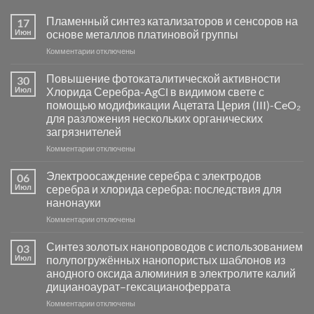
Пламенный синтез катализаторов и сенсоров на
17
Июн
основе металлов платиновой группы
к
Комментарии
отключены
записи
Пламенный
Повышение фотокаталитической активности
30
синтез
Июл
Хлорида Серебра-AgCl в видимом свете с
катализаторов
помощью модификации Ацетата Церия (III)-CeO₂
и
для разложения нескольких органических
сенсоров
загрязнителей
на
основе
к
Комментарии
отключены
металлов
записи
платиновой
Повышение
Электроосаждение серебра с электродов
06
группы
фотокаталитической
Июл
серебра и хлорида серебра: последствия для
активности
нанонауки
Хлорида
к
Комментарии
Серебра-
отключены
записи
AgCl
Электроосаждение
в
Синтез золотых нанопроводов с использованием
03
серебра
видимом
Июл
полупогружённых нанопористых шаблонов из
с
свете
анодного оксида алюминия в электролите калий
электродов
с
дицианоаурат–гексацианоферрата
серебра
помощью
и
модификации
к
Комментарии
отключены
хлорида