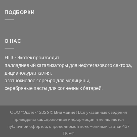
Ацетата
записи
серебра:
Церия
Синтез
последствия
(III)-
золотых
ПОДБОРКИ
для
CeO₂
нанопроводов
нанонауки
для
с
разложения
использованием
нескольких
полупогружённых
органических
нанопористых
О НАС
загрязнителей
шаблонов
из
анодного
НПО Экотек производит
оксида
алюминия
палладиевый катализаторы
для нефтегазового сектора,
в
дицианоаурат калия
,
электролите
калий
азотнокислое серебро
для медицины,
дицианоаурат–
серебряные пасты
для солнечных батарей.
гексацианоферрата
ООО "Экотек" 2026 ©
Внимание
! Все указанные сведения
приведены как справочная информация и не являются
публичной офертой, определяемой положениями статьи 437
ГК РФ