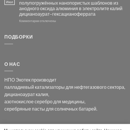
серебра
видимом
Июл
полупогружённых нанопористых шаблонов из
с
свете
анодного оксида алюминия в электролите калий
электродов
с
дицианоаурат–гексацианоферрата
серебра
помощью
и
модификации
к
Комментарии
отключены
хлорида
Ацетата
записи
серебра:
Церия
Синтез
последствия
(III)-
золотых
ПОДБОРКИ
для
CeO₂
нанопроводов
нанонауки
для
с
разложения
использованием
нескольких
полупогружённых
органических
нанопористых
О НАС
загрязнителей
шаблонов
из
анодного
НПО Экотек производит
оксида
алюминия
палладиевый катализаторы
для нефтегазового сектора,
в
дицианоаурат калия
,
электролите
калий
азотнокислое серебро
для медицины,
дицианоаурат–
серебряные пасты
для солнечных батарей.
гексацианоферрата