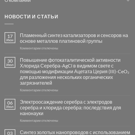
НОВОСТИ И СТАТЬИ
Пламенный синтез катализаторов и сенсоров на
17
Июн
основе металлов платиновой группы
к
Комментарии
отключены
записи
Пламенный
Повышение фотокаталитической активности
30
синтез
Июл
Хлорида Серебра-AgCl в видимом свете с
катализаторов
помощью модификации Ацетата Церия (III)-CeO₂
и
для разложения нескольких органических
сенсоров
загрязнителей
на
основе
к
Комментарии
отключены
металлов
записи
платиновой
Повышение
Электроосаждение серебра с электродов
06
группы
фотокаталитической
Июл
серебра и хлорида серебра: последствия для
активности
нанонауки
Хлорида
к
Комментарии
Серебра-
отключены
записи
AgCl
Электроосаждение
в
Синтез золотых нанопроводов с использованием
03