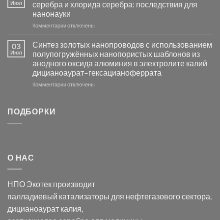
фотокаталитической
Июл
серебра и хлорида серебра: последствия для
активности
нанонауки
Хлорида
к
Комментарии
Серебра-
отключены
записи
AgCl
Электроосаждение
в
Синтез золотых нанопроводов с использованием
03
серебра
видимом
Июл
полупогружённых нанопористых шаблонов из
с
свете
анодного оксида алюминия в электролите калий
электродов
с
дицианоаурат–гексацианоферрата
серебра
помощью
и
модификации
к
Комментарии
отключены
хлорида
Ацетата
записи
серебра:
Церия
Синтез
последствия
(III)-
золотых
ПОДБОРКИ
для
CeO₂
нанопроводов
нанонауки
для
с
разложения
использованием
нескольких
полупогружённых
органических
нанопористых
О НАС
загрязнителей
шаблонов
из
анодного
НПО Экотек производит
оксида
алюминия
палладиевый катализаторы
для нефтегазового сектора,
в
дицианоаурат калия
,
электролите
калий