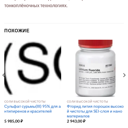
тонкоплёночных технологиях.
ПОХОЖИЕ
СОЛИ ВЫСОКОЙ ЧИСТОТЫ
СОЛИ ВЫСОКОЙ ЧИСТОТЫ
Сульфат сурьмы(III) 95% для а
Фторид лития порошок высоко
нтипиренов и красителей
й чистоты для SEI-слоя и нано
материалов
5 985,00
₽
2 943,00
₽