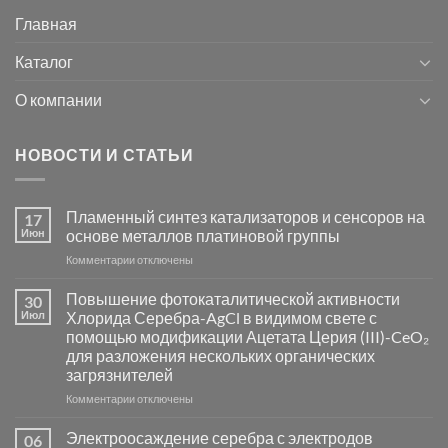
Главная
Каталог
О компании
НОВОСТИ И СТАТЬИ
Пламенный синтез катализаторов и сенсоров на
17
Июн
основе металлов платиновой группы
к
Комментарии
отключены
записи
Пламенный
Повышение фотокаталитической активности
30
синтез
Июл
Хлорида Серебра-AgCl в видимом свете с
катализаторов
помощью модификации Ацетата Церия (III)-CeO₂
и
для разложения нескольких органических
сенсоров
загрязнителей
на
основе
к
Комментарии
отключены
металлов
записи
платиновой
Повышение
Электроосаждение серебра с электродов
06
группы