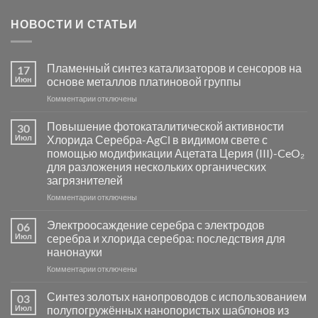
НОВОСТИ И СТАТЬИ
Пламенный синтез катализаторов и сенсоров на
17
Июн
основе металлов платиновой группы
к
Комментарии
отключены
записи
Пламенный
Повышение фотокаталитической активности
30
синтез
Июл
Хлорида Серебра-AgCl в видимом свете с
катализаторов
помощью модификации Ацетата Церия (III)-CeO₂
и
для разложения нескольких органических
сенсоров
загрязнителей
на
основе
к
Комментарии
отключены
металлов
записи
платиновой
Повышение
Электроосаждение серебра с электродов
06
группы
фотокаталитической
Июл
серебра и хлорида серебра: последствия для
активности
нанонауки
Хлорида
к
Комментарии
Серебра-
отключены
записи
AgCl
Электроосаждение
в
Синтез золотых нанопроводов с использованием
03
серебра
видимом
Июл
полупогружённых нанопористых шаблонов из
с
свете