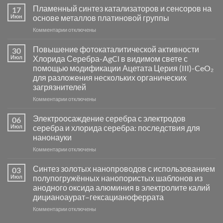
Пламенный синтез катализаторов и сенсоров на
17
Июн
основе металлов платиновой группы
к
Комментарии
отключены
записи
Пламенный
Повышение фотокаталитической активности
30
синтез
Июл
Хлорида Серебра-AgCl в видимом свете с
катализаторов
помощью модификации Ацетата Церия (III)-CeO₂
и
для разложения нескольких органических
сенсоров
загрязнителей
на
основе
к
Комментарии
отключены
металлов
записи
платиновой
Повышение
Электроосаждение серебра с электродов
06
группы
фотокаталитической
Июл
серебра и хлорида серебра: последствия для
активности
нанонауки
Хлорида
к
Комментарии
Серебра-
отключены
записи
AgCl
Электроосаждение
в
Синтез золотых нанопроводов с использованием
03
серебра
видимом
Июл
полупогружённых нанопористых шаблонов из
с
свете
анодного оксида алюминия в электролите калий
электродов
с
дицианоаурат–гексацианоферрата
серебра
помощью
и
модификации
к
Комментарии
отключены
хлорида
Ацетата
записи