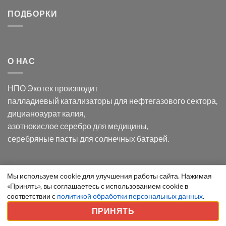
серебра:
Церия
Синтез
последствия
(III)-
золотых
ПОДБОРКИ
для
CeO₂
нанопроводов
нанонауки
для
с
разложения
использованием
нескольких
полупогружённых
органических
нанопористых
О НАС
загрязнителей
шаблонов
из
анодного
НПО Экотек производит
оксида
алюминия
палладиевый катализаторы
для нефтегазового сектора,
в
дицианоаурат калия
,
электролите
калий
азотнокислое серебро
для медицины,
дицианоаурат–
серебряные пасты
для солнечных батарей.
гексацианоферрата
Уведомление
Мы используем cookie для улучшения работы сайта. Нажимая
ООО "Экотек" 2026 ©
Внимание
! Все указанные сведения
«Принять», вы соглашаетесь с использованием cookie в
о
приведены как справочная информация и не являются
соответствии с
политикой обработки персональных данных
.
cookie
публичной офертой, определяемой положениями статьи 437
ПРИНЯТЬ
ГК РФ