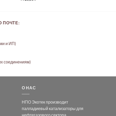
 ПОЧТЕ:
ами и ИП)
их соединениям)
О НАС
НПО Экотек производит
палладиевый катализаторы
для
нефтегазового сектора,