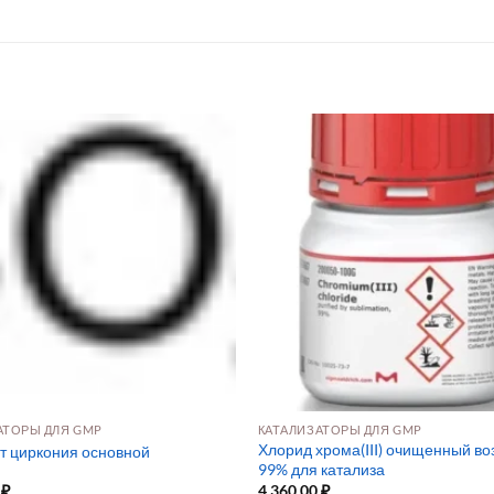
АТОРЫ ДЛЯ GMP
КАТАЛИЗАТОРЫ ДЛЯ GMP
Хлорид хрома(III) очищенный во
т циркония основной
99% для катализа
0
₽
4 360,00
₽