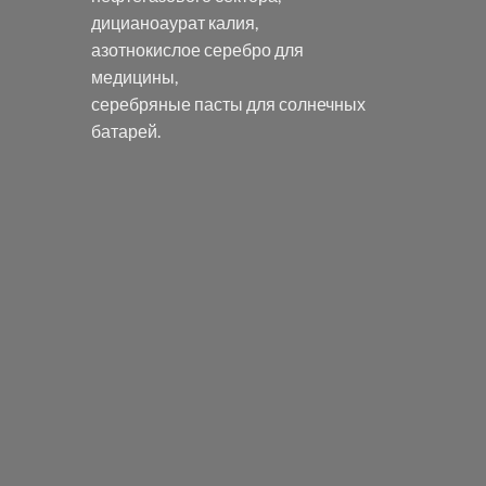
дицианоаурат калия
,
азотнокислое серебро
для
медицины,
серебряные пасты
для солнечных
батарей.