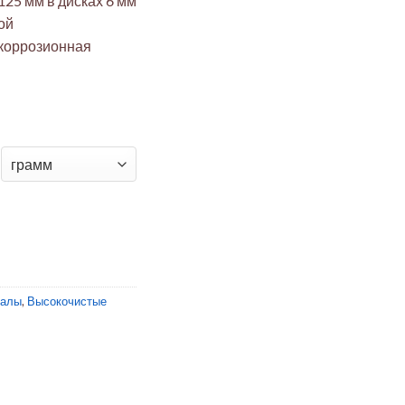
125 мм в дисках 6 мм
ой
коррозионная
SI 321 0.0125мм диск 6мм (твердая, электрохимзащита)
иалы
,
Высокочистые