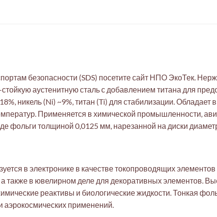
ортам безопасности (SDS) посетите сайт НПО ЭкоТек. Нерж
о-стойкую аустенитную сталь с добавлением титана для пре
18%, никель (Ni) ~9%, титан (Ti) для стабилизации. Обладает
емператур. Применяется в химической промышленности, ав
де фольги толщиной 0,0125 мм, нарезанной на диски диамет
зуется в электронике в качестве токопроводящих элементов
 а также в ювелирном деле для декоративных элементов. Вы
химические реактивы и биологические жидкости. Тонкая фоль
 и аэрокосмических применений.