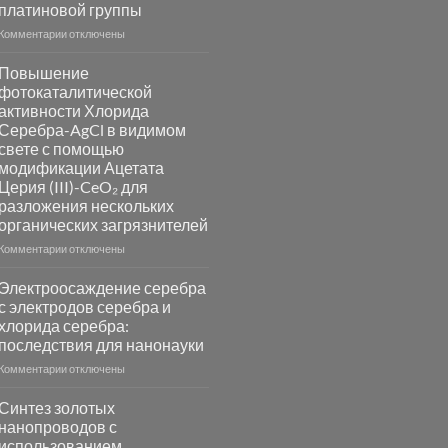
платиновой группы
к
Комментарии
отключены
записи
Пламенный
Повышение
синтез
фотокаталитической
катализаторов
активности Хлорида
и
Серебра-AgCl в видимом
сенсоров
свете с помощью
на
модификации Ацетата
основе
Церия (III)-CeO₂ для
металлов
разложения нескольких
платиновой
группы
органических загрязнителей
к
Комментарии
отключены
записи
Повышение
Электроосаждение серебра
фотокаталитической
с электродов серебра и
активности
хлорида серебра:
Хлорида
последствия для нанонауки
Серебра-
AgCl
к
Комментарии
отключены
в
записи
видимом
Электроосаждение
Синтез золотых
свете
серебра
нанопроводов с
с
с
использованием