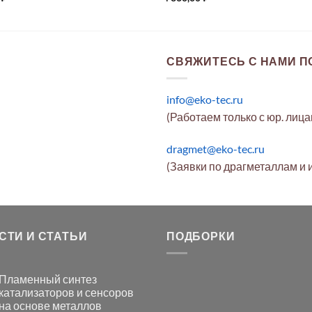
СВЯЖИТЕСЬ С НАМИ ПО
info@eko-tec.ru
(Работаем только с юр. лиц
dragmet@eko-tec.ru
(Заявки по драгметаллам и 
СТИ И СТАТЬИ
ПОДБОРКИ
Пламенный синтез
катализаторов и сенсоров
на основе металлов