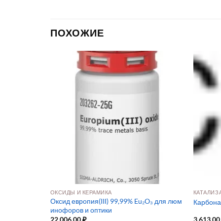
ПОХОЖИЕ
ОКСИДЫ И КЕРАМИКА
КАТАЛИЗ
траЧист) для
Оксид европия(III) 99,99% Eu₂O₃ для люм
Карбона
инофоров и оптики
22 006,00
₽
3 613,0