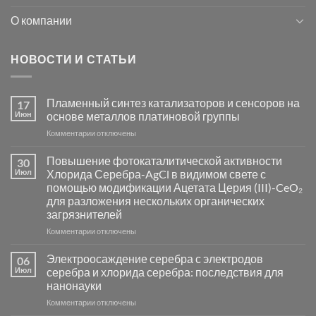
О компании
НОВОСТИ И СТАТЬИ
Пламенный синтез катализаторов и сенсоров на
17
Июн
основе металлов платиновой группы
к
Комментарии
отключены
записи
Пламенный
Повышение фотокаталитической активности
30
синтез
Июл
Хлорида Серебра-AgCl в видимом свете с
катализаторов
помощью модификации Ацетата Церия (III)-CeO₂
и
для разложения нескольких органических
сенсоров
загрязнителей
на
основе
к
Комментарии
отключены
металлов
записи
платиновой
Повышение
Электроосаждение серебра с электродов
06
группы
фотокаталитической
Июл
серебра и хлорида серебра: последствия для
активности
нанонауки
Хлорида
к
Комментарии
Серебра-
отключены
записи
AgCl