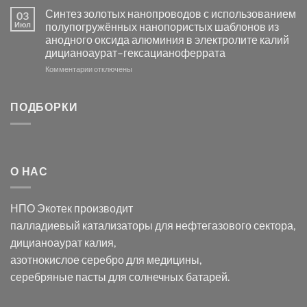
Электроосаждение
в
Синтез золотых нанопроводов с использованием
03
серебра
видимом
Июл
полупогружённых нанопористых шаблонов из
с
свете
анодного оксида алюминия в электролите калий
электродов
с
дицианоаурат–гексацианоферрата
серебра
помощью
и
модификации
к
Комментарии
отключены
хлорида
Ацетата
записи
серебра:
Церия
Синтез
последствия
(III)-
золотых
ПОДБОРКИ
для
CeO₂
нанопроводов
нанонауки
для
с
разложения
использованием
нескольких
полупогружённых
органических
нанопористых
О НАС
загрязнителей
шаблонов
из
анодного
НПО Экотек производит
оксида
алюминия
палладиевый катализаторы
для нефтегазового сектора,
в
дицианоаурат калия
,
электролите
калий
азотнокислое серебро
для медицины,
дицианоаурат–
серебряные пасты
для солнечных батарей.
гексацианоферрата