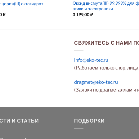
Оксид висмута(III) 99.999% для
церия(III) октагидрат
втики и электроники
00
₽
3 199,00
₽
СВЯЖИТЕСЬ С НАМИ ПО
info@eko-tec.ru
(Работаем только с юр. лиц
dragmet@eko-tec.ru
(Заявки по драгметаллам и 
СТИ И СТАТЬИ
ПОДБОРКИ