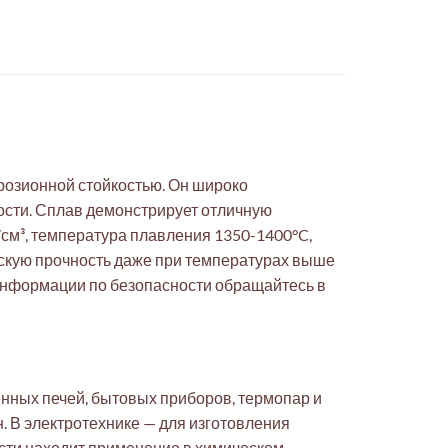
розионной стойкостью. Он широко
ости. Сплав демонстрирует отличную
г/см³, температура плавления 1350-1400°C,
ескую прочность даже при температурах выше
 информации по безопасности обращайтесь в
нных печей, бытовых приборов, термопар и
. В электротехнике — для изготовления
сти находит применение в химическом