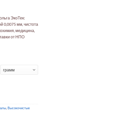
ольга ЭкоТек:
й 0,0075 мм, чистота
рохимия, медицина,
тавки от НПО
я фольга 99,95%: диски Ø8мм, 0.0075мм ЭкоТек (электрохимия,
иалы
,
Высокочистые