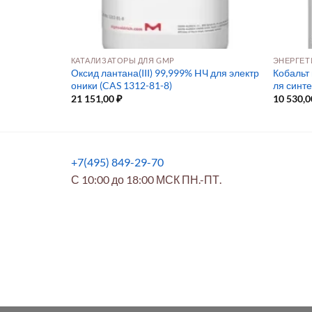
КАТАЛИЗАТОРЫ ДЛЯ GMP
ЭНЕРГЕТ
Оксид лантана(III) 99,999% HЧ для электр
Кобальт 
-технологий
оники (CAS 1312-81-8)
ля синт
21 151,00
₽
10 530,
+7(495) 849-29-70
С 10:00 до 18:00 МСК ПН.-ПТ.