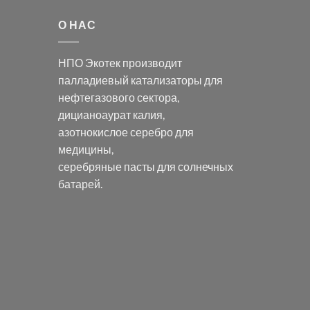
О НАС
НПО Экотек производит
палладиевый катализаторы
для
нефтегазового сектора,
дицианоаурат калия
,
азотнокислое серебро
для
медицины,
серебряные пасты
для солнечных
батарей.