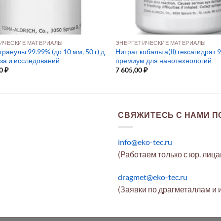
ИЧЕСКИЕ МАТЕРИАЛЫ
ЭНЕРГЕТИЧЕСКИЕ МАТЕРИАЛЫ
гранулы 99.99% (до 10 мм, 50 г) д
Нитрат кобальта(II) гексагидрат 
еза и исследований
премиум для нанотехнологий
00
₽
7 605,00
₽
СВЯЖИТЕСЬ С НАМИ ПО
info@eko-tec.ru
(Работаем только с юр. лиц
dragmet@eko-tec.ru
(Заявки по драгметаллам и 