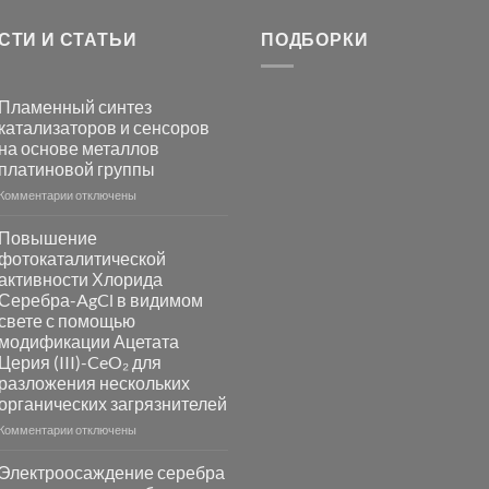
СТИ И СТАТЬИ
ПОДБОРКИ
Пламенный синтез
катализаторов и сенсоров
на основе металлов
платиновой группы
к
Комментарии
отключены
записи
Пламенный
Повышение
синтез
фотокаталитической
катализаторов
активности Хлорида
и
Серебра-AgCl в видимом
сенсоров
свете с помощью
на
модификации Ацетата
основе
Церия (III)-CeO₂ для
металлов
разложения нескольких
платиновой
группы
органических загрязнителей
к
Комментарии
отключены
записи
Повышение
Электроосаждение серебра
фотокаталитической