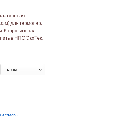
платиновая
,05м) для термопар,
и. Коррозионная
упить в НПО ЭкоТек.
я проволока ЭкоТек 99,99%: отожженная Ø1мм, 0,05м для термо
 и сплавы