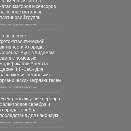
Пламенный синтез
катализаторов и сенсоров
на основе металлов
платиновой группы
к
Комментарии
отключены
записи
Пламенный
Повышение
синтез
фотокаталитической
катализаторов
активности Хлорида
и
Серебра-AgCl в видимом
сенсоров
свете с помощью
на
модификации Ацетата
основе
Церия (III)-CeO₂ для
металлов
разложения нескольких
платиновой
группы
органических загрязнителей
к
Комментарии
отключены
записи
Повышение
Электроосаждение серебра
фотокаталитической
с электродов серебра и
активности
хлорида серебра:
Хлорида
последствия для нанонауки
Серебра-
AgCl
к
Комментарии
отключены
в
записи