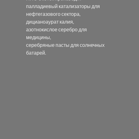
палладиевый катализаторы
для
нефтегазового сектора,
дицианоаурат калия
,
азотнокислое серебро
для
медицины,
серебряные пасты
для солнечных
батарей.