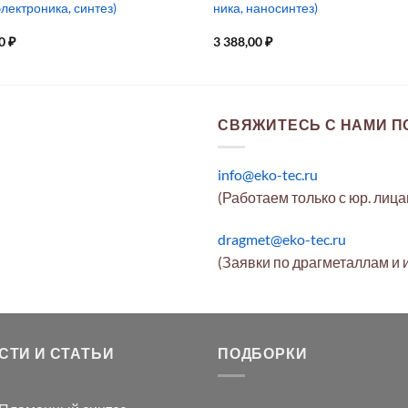
электроника, синтез)
ника, наносинтез)
00
₽
3 388,00
₽
СВЯЖИТЕСЬ С НАМИ ПО
info@eko-tec.ru
(Работаем только с юр. лиц
dragmet@eko-tec.ru
(Заявки по драгметаллам и 
СТИ И СТАТЬИ
ПОДБОРКИ