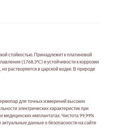
кой стойкостью. Принадлежит к платиновой
авления (1768,3°C) и устойчивости к коррозии
но растворяется в царской водке. В природе
 термопар для точных измерений высоких
льности электрических характеристик при
 и медицинских имплантатах. Чистота 99,99%
е актуальные данные о безопасности на сайте