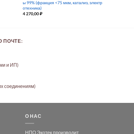
ы 99% (фракция <75 мкм, катализ, электр
отехника)
4 270,00
₽
 ПОЧТЕ:
ами и ИП)
их соединениям)
О НАС
НПО Экотек производит