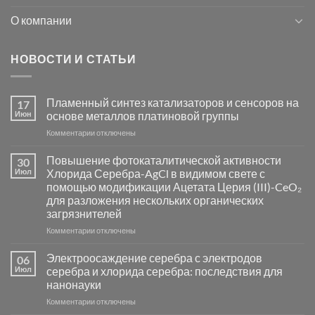
О компании
НОВОСТИ И СТАТЬИ
Пламенный синтез катализаторов и сенсоров на
17
Июн
основе металлов платиновой группы
к
Комментарии
отключены
записи
Пламенный
Повышение фотокаталитической активности
30
синтез
Июл
Хлорида Серебра-AgCl в видимом свете с
катализаторов
помощью модификации Ацетата Церия (III)-CeO₂
и
для разложения нескольких органических
сенсоров
загрязнителей
на
основе
к
Комментарии
отключены
металлов
записи
платиновой
Повышение
Электроосаждение серебра с электродов
06
группы
фотокаталитической
Июл
серебра и хлорида серебра: последствия для
активности
нанонауки
Хлорида
к
Комментарии
Серебра-
отключены
записи
AgCl