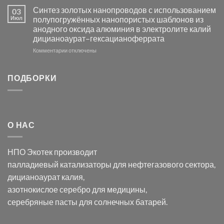
Электроосаждение
в
Синтез золотых нанопроводов с использованием
03
серебра
видимом
Июл
полупогружённых нанопористых шаблонов из
с
свете
анодного оксида алюминия в электролите калий
электродов
с
дицианоаурат–гексацианоферрата
серебра
помощью
и
модификации
к
Комментарии
отключены
хлорида
Ацетата
записи
серебра:
Церия
Синтез
последствия
(III)-
золотых
ПОДБОРКИ
для
CeO₂
нанопроводов
нанонауки
для
с
разложения
использованием
нескольких
полупогружённых
органических
нанопористых
О НАС
загрязнителей
шаблонов
из
анодного
НПО Экотек производит
оксида
алюминия
палладиевый катализаторы
для нефтегазового сектора,
в
дицианоаурат калия
,
электролите
калий
азотнокислое серебро
для медицины,
дицианоаурат–
серебряные пасты
для солнечных батарей.
гексацианоферрата