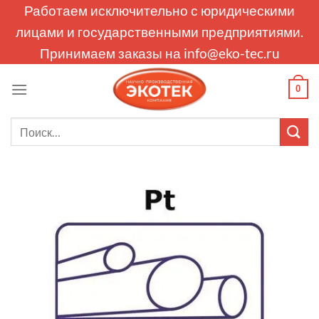
Skip
Работаем исключительно с юридическими
to
лицами и государственными предприятиями.
content
Принимаем заказы на
info@eko-tec.ru
0
Искать: