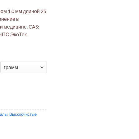
ом 1.0 мм длиной 25
енение в
 и медицине. CAS:
 НПО ЭкоТек.
й пруток 25мм Ø1.0мм 99,95% (катализаторы, электроника)
иалы
,
Высокочистые