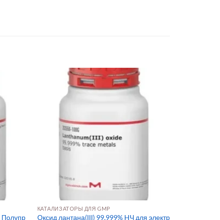
КАТАЛИЗАТОРЫ ДЛЯ GMP
я Полупр
Оксид лантана(III) 99,999% HЧ для электр