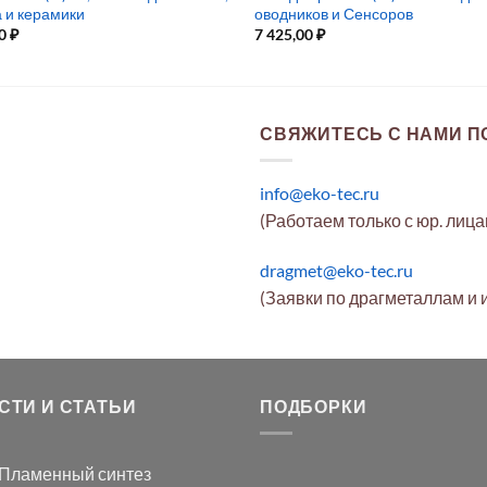
а и керамики
оводников и Сенсоров
00
₽
7 425,00
₽
СВЯЖИТЕСЬ С НАМИ ПО
info@eko-tec.ru
(Работаем только с юр. лиц
dragmet@eko-tec.ru
(Заявки по драгметаллам и 
СТИ И СТАТЬИ
ПОДБОРКИ
Пламенный синтез