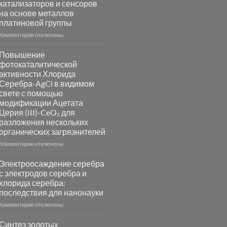
катализаторов и сенсоров
на основе металлов
платиновой группы
к
Комментарии
отключены
записи
Пламенный
Повышение
синтез
фотокаталитической
катализаторов
активности Хлорида
и
Серебра-AgCl в видимом
сенсоров
свете с помощью
на
модификации Ацетата
основе
Церия (III)-CeO₂ для
металлов
разложения нескольких
платиновой
группы
органических загрязнителей
к
Комментарии
отключены
записи
Повышение
Электроосаждение серебра
фотокаталитической
с электродов серебра и
активности
хлорида серебра:
Хлорида
последствия для нанонауки
Серебра-
AgCl
к
Комментарии
отключены
в
записи
видимом
Электроосаждение
Синтез золотых