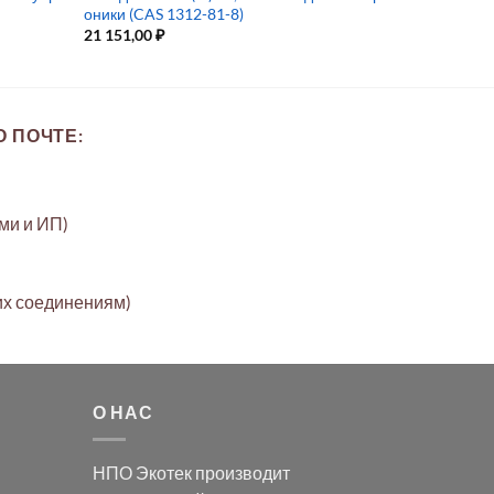
оники (CAS 1312-81-8)
21 151,00
₽
 ПОЧТЕ:
ами и ИП)
их соединениям)
О НАС
НПО Экотек производит