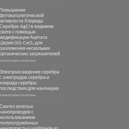
записи
Пламенный
Повышение
синтез
фотокаталитической
катализаторов
активности Хлорида
и
Серебра-AgCl в видимом
сенсоров
свете с помощью
на
модификации Ацетата
основе
Церия (III)-CeO₂ для
металлов
разложения нескольких
платиновой
группы
органических загрязнителей
к
Комментарии
отключены
записи
Повышение
Электроосаждение серебра
фотокаталитической
с электродов серебра и
активности
хлорида серебра:
Хлорида
последствия для нанонауки
Серебра-
AgCl
к
Комментарии
отключены
в
записи
видимом
Электроосаждение
Синтез золотых
свете
серебра
нанопроводов с
с
с
использованием
помощью
электродов
полупогружённых
модификации
серебра
нанопористых шаблонов из
Ацетата
и