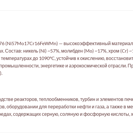
76 (Ni57Mo17Cr16FeWMn) — высокоэффективный материал,
 Состав: никель (Ni) ~57%, молибден (Mo) ~17%, хром (Cr) ~
 температурах до 1090°C, устойчив к окислению, восстано
 промышленности, энергетике и аэрокосмической отрасли. П
.
дстве реакторов, теплообменников, турбин и элементов пе
ов, оборудовании для переработки нефти и газа, а также в 
едах, содержащих серную, соляную и фосфорную кислоты, х