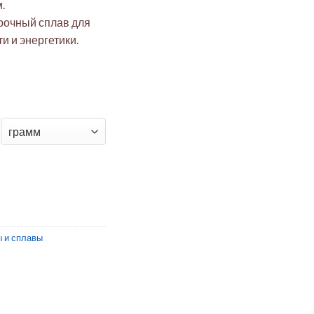
.
рочный сплав для
 и энергетики.
стеллой C276 25x25 мм (0.025 мм)
 и сплавы