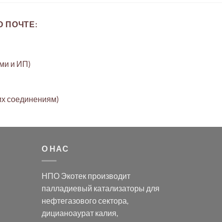
 ПОЧТЕ:
ами и ИП)
их соединениям)
О НАС
НПО Экотек производит
палладиевый катализаторы
для
нефтегазового сектора,
дицианоаурат калия
,