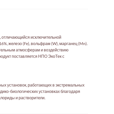
 отличающийся исключительной
16%, железо (Fe), вольфрам (W), марганец (Mn).
вительным атмосферам и воздействию
родукт поставляется НПО ЭкоТек с
чных установок, работающих в экстремальных
медико-биологических установках благодаря
лориды и растворители.