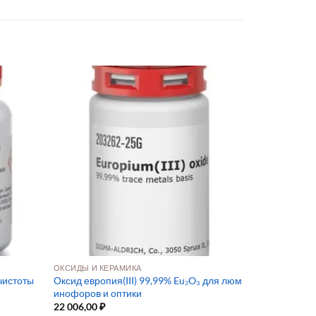
ОКСИДЫ И КЕРАМИКА
чистоты
Оксид европия(III) 99,99% Eu₂O₃ для люм
инофоров и оптики
22 006,00
₽