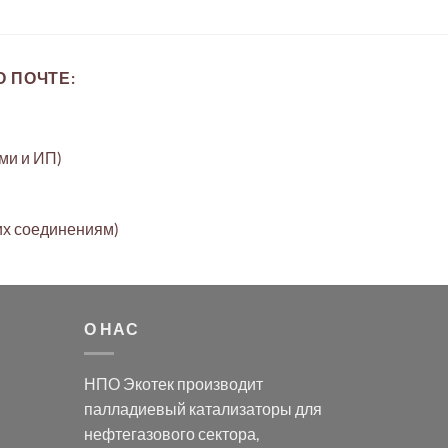
 ПОЧТЕ:
ами и ИП)
их соединениям)
О НАС
НПО Экотек производит
палладиевый катализаторы
для
нефтегазового сектора,