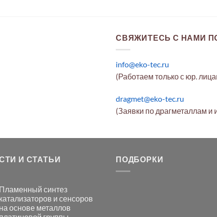
СВЯЖИТЕСЬ С НАМИ ПО
info@eko-tec.ru
(Работаем только с юр. лиц
dragmet@eko-tec.ru
(Заявки по драгметаллам и 
СТИ И СТАТЬИ
ПОДБОРКИ
Пламенный синтез
катализаторов и сенсоров
на основе металлов
платиновой группы