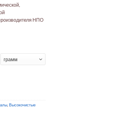
мической,
ой
 производителя НПО
ния Mg96Al3Zn1 в фольге 200x500x2 мм
иалы
,
Высокочистые