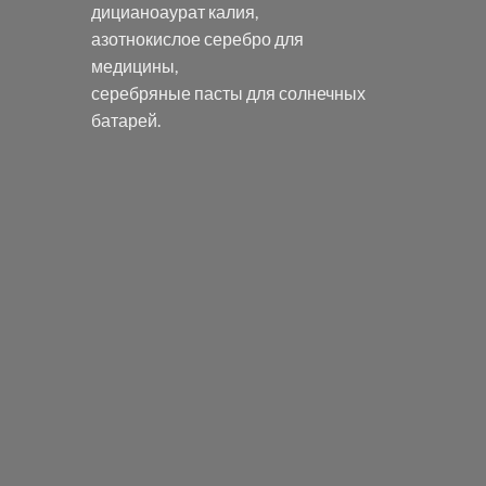
дицианоаурат калия
,
азотнокислое серебро
для
медицины,
серебряные пасты
для солнечных
батарей.