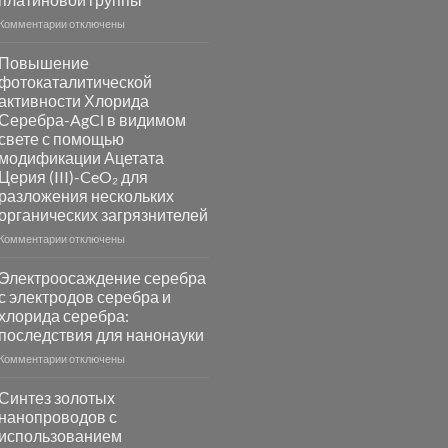
к
Комментарии
отключены
записи
Пламенный
Повышение
синтез
фотокаталитической
катализаторов
активности Хлорида
и
Серебра-AgCl в видимом
сенсоров
свете с помощью
на
модификации Ацетата
основе
Церия (III)-CeO₂ для
металлов
разложения нескольких
платиновой
группы
органических загрязнителей
к
Комментарии
отключены
записи
Повышение
Электроосаждение серебра
фотокаталитической
с электродов серебра и
активности
хлорида серебра:
Хлорида
последствия для нанонауки
Серебра-
AgCl
к
Комментарии
отключены
в
записи
видимом
Электроосаждение
Синтез золотых
свете
серебра
нанопроводов с
с
с
использованием
помощью
электродов