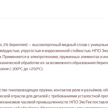
и, 2% бериллия) — высокопрочный медный сплав с уникальн
ёрдостью, упругостью и коррозионной стойкостью. НПО Эко
Применяется в электротехнике, пружинных элементах и инс
еханической обработке из-за возможного образования бери
оне (-200°C до +250°C).
тве токопроводящих пружин, контактов реле и разъёмов, об
еской отрасли для деталей с требованиями усталостной про
еханизмов часовой промышленности. НПО ЭкоТек поставляет
олнительной обработки. Материал пригоден для штамповки и 