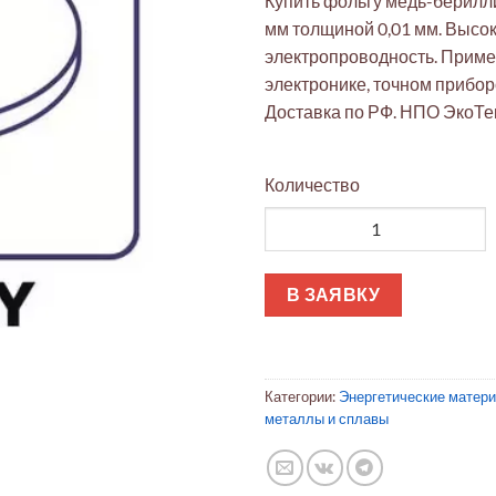
Купить фольгу медь-берилли
мм толщиной 0,01 мм. Высок
электропроводность. Приме
электронике, точном прибор
Доставка по РФ. НПО ЭкоТек
Количество
Количество товара Фольга Cu
В ЗАЯВКУ
Категории:
Энергетические матер
металлы и сплавы