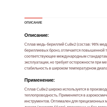
ОПИСАНИЕ
Описание:
Сплав медь-бериллий CuBe2 (состав: 98% мед
бериллиевых бронз, отличается повышенной тв
соответствующее международным стандартам. 
эксплуатации, но требует осторожности при м
стабильность в широком температурном диапаз
Применение:
Сплав CuBe2 широко используется в производс
теплопроводность. Применяется в аэрокосмич
инструментов. Оптимален для прецизионных м
дисков (диаметр 50 мм), прокатанных без доп