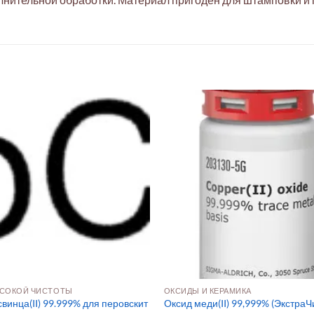
СОКОЙ ЧИСТОТЫ
ОКСИДЫ И КЕРАМИКА
винца(II) 99.999% для перовскит
Оксид меди(II) 99,999% (ЭкстраЧ