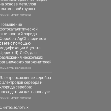
на основе металлов
платиновой группы
к
Комментарии
отключены
записи
Пламенный
Повышение
синтез
фотокаталитической
катализаторов
активности Хлорида
и
Серебра-AgCl в видимом
сенсоров
свете с помощью
на
модификации Ацетата
основе
Церия (III)-CeO₂ для
металлов
разложения нескольких
платиновой
группы
органических загрязнителей
к
Комментарии
отключены
записи
Повышение
Электроосаждение серебра
фотокаталитической
с электродов серебра и
активности
хлорида серебра:
Хлорида
последствия для нанонауки
Серебра-
AgCl
к
Комментарии
отключены
в
записи
видимом
Электроосаждение
Синтез золотых
свете
серебра