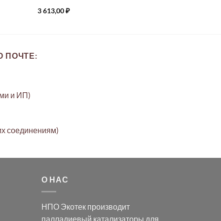
3 613,00
₽
 ПОЧТЕ:
ами и ИП)
их соединениям)
О НАС
НПО Экотек производит
палладиевый катализаторы
для