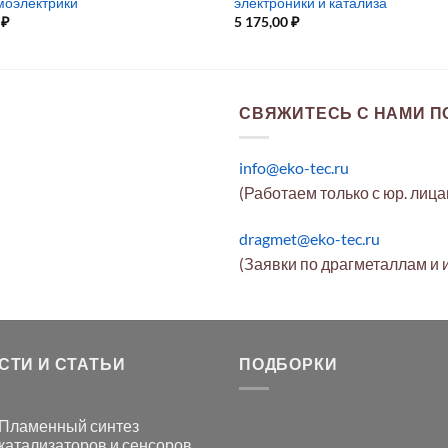
рмоэлектрики
электроники и катализа
0
₽
5 175,00
₽
СВЯЖИТЕСЬ С НАМИ ПО
info@eko-tec.ru
(Работаем только с юр. лиц
dragmet@eko-tec.ru
(Заявки по драгметаллам и 
СТИ И СТАТЬИ
ПОДБОРКИ
Пламенный синтез
катализаторов и сенсоров