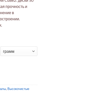
й CuBe2: диски 50
ая прочность и
нение в
остроении.
.
Be2 Ø50мм 0.01мм (прокат) для электроники
иалы
,
Высокочистые