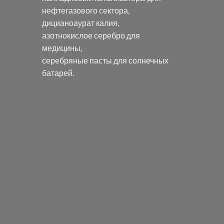
нефтегазового сектора,
дицианоаурат калия
,
азотнокислое серебро
для
медицины,
серебряные пасты
для солнечных
батарей.