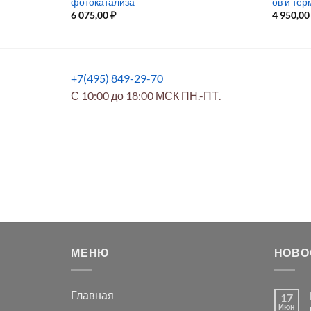
фотокатализа
ов и те
6 075,00
₽
4 950,0
+7(495) 849-29-70
С 10:00 до 18:00 МСК ПН.-ПТ.
МЕНЮ
НОВО
Главная
17
Июн