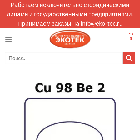
Skip
Работаем исключительно с юридическими
to
лицами и государственными предприятиями.
content
Принимаем заказы на
info@eko-tec.ru
0
Искать: