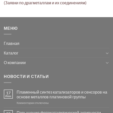
(Заявки по драгметаллам и их соединениям)
МЕНЮ
Главная
Каталог
О компании
НОВОСТИ И СТАТЬИ
Пламенный синтез катализаторов и сенсоров на
17
Июн
основе металлов платиновой группы
к
Комментарии
отключены
записи
Пламенный
Повышение фотокаталитической активности