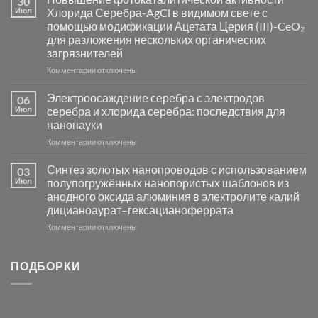
30
синтез
Июл
Хлорида Серебра-AgCl в видимом свете с
катализаторов
помощью модификации Ацетата Церия (III)-CeO₂
и
для разложения нескольких органических
сенсоров
загрязнителей
на
основе
к
Комментарии
отключены
металлов
записи
платиновой
Повышение
Электроосаждение серебра с электродов
06
группы
фотокаталитической
Июл
серебра и хлорида серебра: последствия для
активности
нанонауки
Хлорида
к
Комментарии
Серебра-
отключены
записи
AgCl
Электроосаждение
в
Синтез золотых нанопроводов с использованием
03
серебра
видимом
Июл
полупогружённых нанопористых шаблонов из
с
свете
анодного оксида алюминия в электролите калий
электродов
с
дицианоаурат–гексацианоферрата
серебра
помощью
и
модификации
к
Комментарии
отключены
хлорида
Ацетата
записи
серебра:
Церия
Синтез
последствия
(III)-
золотых
ПОДБОРКИ
для
CeO₂
нанопроводов
нанонауки
для
с
разложения
использованием
нескольких
полупогружённых