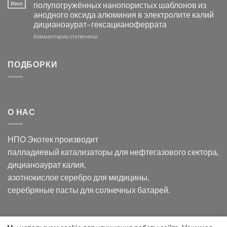
серебра
видимом
Июл
полупогружённых нанопористых шаблонов из
с
свете
анодного оксида алюминия в электролите калий
электродов
с
дицианоаурат–гексацианоферрата
серебра
помощью
и
модификации
к
Комментарии
отключены
хлорида
Ацетата
записи
серебра:
Церия
Синтез
последствия
(III)-
золотых
ПОДБОРКИ
для
CeO₂
нанопроводов
нанонауки
для
с
разложения
использованием
нескольких
полупогружённых
органических
нанопористых
О НАС
загрязнителей
шаблонов
из
анодного
НПО Экотек производит
оксида
алюминия
палладиевый катализаторы
для нефтегазового сектора,
в
дицианоаурат калия
,
электролите
калий
азотнокислое серебро
для медицины,
дицианоаурат–
серебряные пасты
для солнечных батарей.
гексацианоферрата