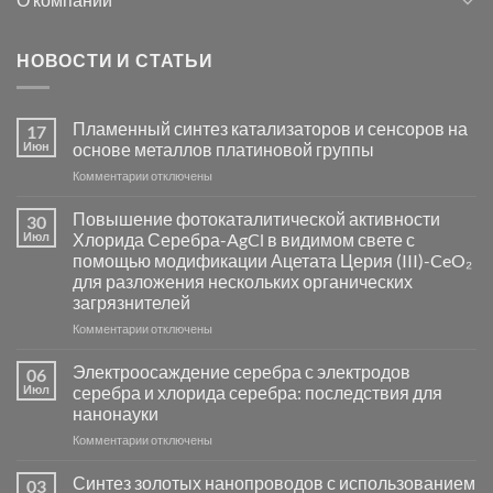
НОВОСТИ И СТАТЬИ
Пламенный синтез катализаторов и сенсоров на
17
Июн
основе металлов платиновой группы
к
Комментарии
отключены
записи
Пламенный
Повышение фотокаталитической активности
30
синтез
Июл
Хлорида Серебра-AgCl в видимом свете с
катализаторов
помощью модификации Ацетата Церия (III)-CeO₂
и
для разложения нескольких органических
сенсоров
загрязнителей
на
основе
к
Комментарии
отключены
металлов
записи
платиновой
Повышение
Электроосаждение серебра с электродов
06
группы
фотокаталитической
Июл
серебра и хлорида серебра: последствия для
активности
нанонауки
Хлорида
к
Комментарии
Серебра-
отключены
записи
AgCl
Электроосаждение
в
Синтез золотых нанопроводов с использованием
03