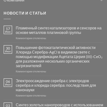
НОВОСТИ И СТАТЬИ
Пламенный синтез катализаторов и сенсоров на
17
Июн
основе металлов платиновой группы
к
Комментарии
отключены
записи
Пламенный
Повышение фотокаталитической активности
30
синтез
Июл
Хлорида Серебра-AgCl в видимом свете с
катализаторов
помощью модификации Ацетата Церия (III)-CeO₂
и
для разложения нескольких органических
сенсоров
загрязнителей
на
основе
к
Комментарии
отключены
металлов
записи
платиновой
Повышение
Электроосаждение серебра с электродов
06
группы
фотокаталитической
Июл
серебра и хлорида серебра: последствия для
активности
нанонауки
Хлорида
к
Комментарии
Серебра-
отключены
записи
AgCl
Электроосаждение
в
Синтез золотых нанопроводов с использованием
03