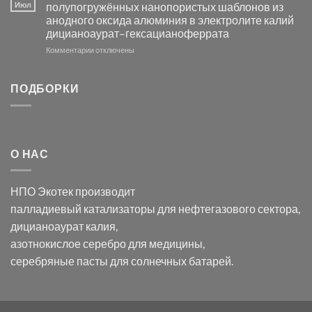
серебра
видимом
Июл
полупогружённых нанопористых шаблонов из
с
свете
анодного оксида алюминия в электролите калий
электродов
с
дицианоаурат–гексацианоферрата
серебра
помощью
и
модификации
к
Комментарии
отключены
хлорида
Ацетата
записи
серебра:
Церия
Синтез
последствия
(III)-
золотых
ПОДБОРКИ
для
CeO₂
нанопроводов
нанонауки
для
с
разложения
использованием
нескольких
полупогружённых
органических
нанопористых
О НАС
загрязнителей
шаблонов
из
анодного
НПО Экотек производит
оксида
алюминия
палладиевый катализаторы
для нефтегазового сектора,
в
дицианоаурат калия
,
электролите
калий
азотнокислое серебро
для медицины,
дицианоаурат–
серебряные пасты
для солнечных батарей.
гексацианоферрата