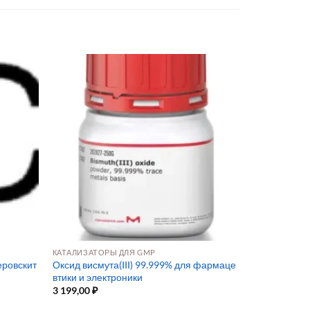
КАТАЛИЗАТОРЫ ДЛЯ GMP
еровскит
Оксид висмута(III) 99.999% для фармаце
втики и электроники
3 199,00
₽