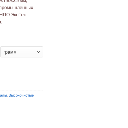
x150x3.5 мм,
и промышленных
 НПО ЭкоТек.
.
80Fe15.5Mo4.5 150x150x3.5мм отожжённая
иалы
,
Высокочистые