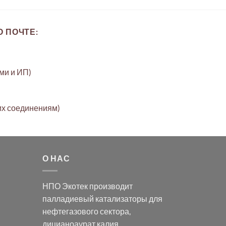
 ПОЧТЕ:
ами и ИП)
их соединениям)
О НАС
НПО Экотек производит
палладиевый катализаторы
для
нефтегазового сектора,
дицианоаурат калия
,