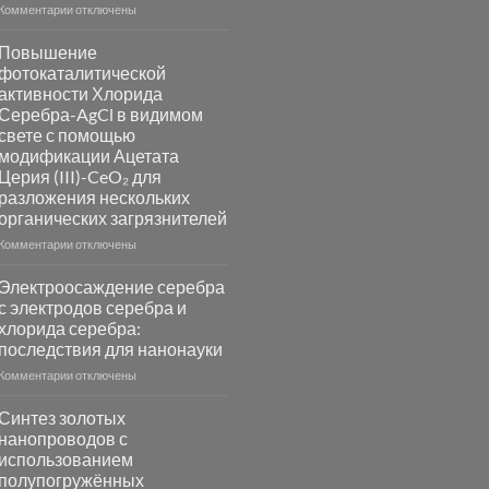
к
Комментарии
отключены
записи
Пламенный
Повышение
синтез
фотокаталитической
катализаторов
активности Хлорида
и
Серебра-AgCl в видимом
сенсоров
свете с помощью
на
модификации Ацетата
основе
Церия (III)-CeO₂ для
металлов
разложения нескольких
платиновой
группы
органических загрязнителей
к
Комментарии
отключены
записи
Повышение
Электроосаждение серебра
фотокаталитической
с электродов серебра и
активности
хлорида серебра:
Хлорида
последствия для нанонауки
Серебра-
AgCl
к
Комментарии
отключены
в
записи
видимом
Электроосаждение
Синтез золотых
свете
серебра
нанопроводов с
с
с
использованием
помощью
электродов
полупогружённых
модификации
серебра