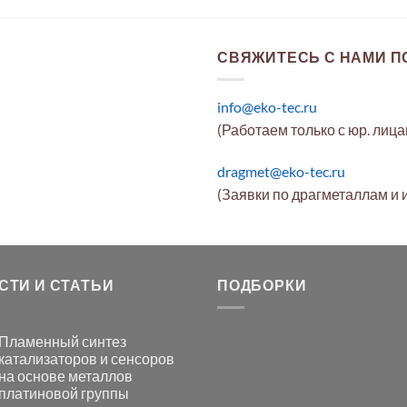
СВЯЖИТЕСЬ С НАМИ ПО
info@eko-tec.ru
(Работаем только с юр. лиц
dragmet@eko-tec.ru
(Заявки по драгметаллам и 
СТИ И СТАТЬИ
ПОДБОРКИ
Пламенный синтез
катализаторов и сенсоров
на основе металлов
платиновой группы