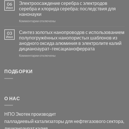
платиновой
Повышение
Электроосаждение серебра с электродов
06
группы
фотокаталитической
Июл
серебра и хлорида серебра: последствия для
активности
нанонауки
Хлорида
к
Комментарии
Серебра-
отключены
записи
AgCl
Электроосаждение
в
Синтез золотых нанопроводов с использованием
03
серебра
видимом
Июл
полупогружённых нанопористых шаблонов из
с
свете
анодного оксида алюминия в электролите калий
электродов
с
дицианоаурат–гексацианоферрата
серебра
помощью
и
модификации
к
Комментарии
отключены
хлорида
Ацетата
записи
серебра:
Церия
Синтез
последствия
(III)-
золотых
ПОДБОРКИ
для
CeO₂
нанопроводов
нанонауки
для
с
разложения
использованием
нескольких
полупогружённых
органических
нанопористых
О НАС
загрязнителей
шаблонов
из
анодного
НПО Экотек производит
оксида
алюминия
палладиевый катализаторы
для нефтегазового сектора,
в
дицианоаурат калия
,
электролите