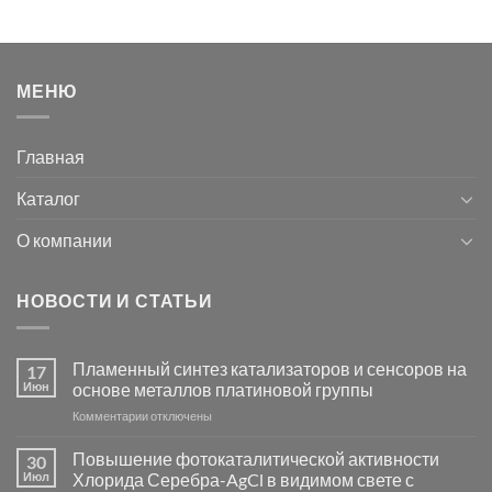
МЕНЮ
Главная
Каталог
О компании
НОВОСТИ И СТАТЬИ
Пламенный синтез катализаторов и сенсоров на
17
Июн
основе металлов платиновой группы
к
Комментарии
отключены
записи
Пламенный
Повышение фотокаталитической активности
30
синтез
Июл
Хлорида Серебра-AgCl в видимом свете с
катализаторов