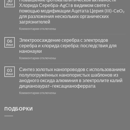
30
синтез
Июл
Хлорида Серебра-AgCl в видимом свете с
катализаторов
помощью модификации Ацетата Церия (III)-CeO₂
и
для разложения нескольких органических
сенсоров
загрязнителей
на
основе
к
Комментарии
отключены
металлов
записи
платиновой
Повышение
Электроосаждение серебра с электродов
06
группы
фотокаталитической
Июл
серебра и хлорида серебра: последствия для
активности
нанонауки
Хлорида
к
Комментарии
Серебра-
отключены
записи
AgCl
Электроосаждение
в
Синтез золотых нанопроводов с использованием
03
серебра
видимом
Июл
полупогружённых нанопористых шаблонов из
с
свете
анодного оксида алюминия в электролите калий
электродов
с
дицианоаурат–гексацианоферрата
серебра
помощью
и
модификации
к
Комментарии
отключены
хлорида
Ацетата
записи
серебра:
Церия
Синтез
последствия
(III)-
золотых
ПОДБОРКИ
для
CeO₂
нанопроводов
нанонауки
для
с
разложения
использованием
нескольких
полупогружённых