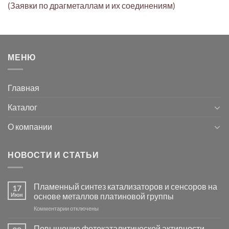
(Заявки по драгметаллам и их соединениям)
МЕНЮ
Главная
Каталог
О компании
НОВОСТИ И СТАТЬИ
Пламенный синтез катализаторов и сенсоров на
17
Июн
основе металлов платиновой группы
к
Комментарии
отключены
записи
Пламенный
Повышение фотокаталитической активности