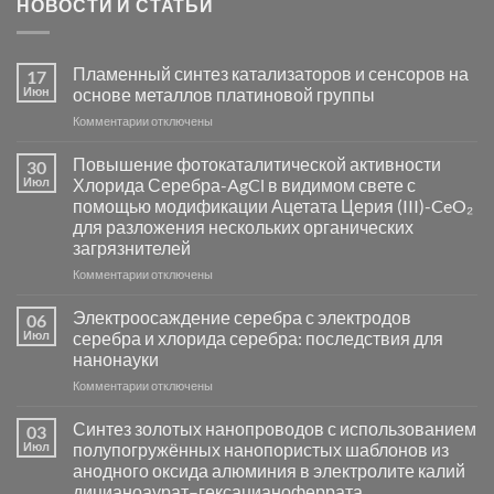
НОВОСТИ И СТАТЬИ
Пламенный синтез катализаторов и сенсоров на
17
Июн
основе металлов платиновой группы
к
Комментарии
отключены
записи
Пламенный
Повышение фотокаталитической активности
30
синтез
Июл
Хлорида Серебра-AgCl в видимом свете с
катализаторов
помощью модификации Ацетата Церия (III)-CeO₂
и
для разложения нескольких органических
сенсоров
загрязнителей
на
основе
к
Комментарии
отключены
металлов
записи
платиновой
Повышение
Электроосаждение серебра с электродов
06
группы
фотокаталитической
Июл
серебра и хлорида серебра: последствия для
активности
нанонауки
Хлорида
к
Комментарии
Серебра-
отключены
записи
AgCl
Электроосаждение
в
Синтез золотых нанопроводов с использованием
03
серебра
видимом
Июл
полупогружённых нанопористых шаблонов из
с
свете
анодного оксида алюминия в электролите калий
электродов
с
дицианоаурат–гексацианоферрата