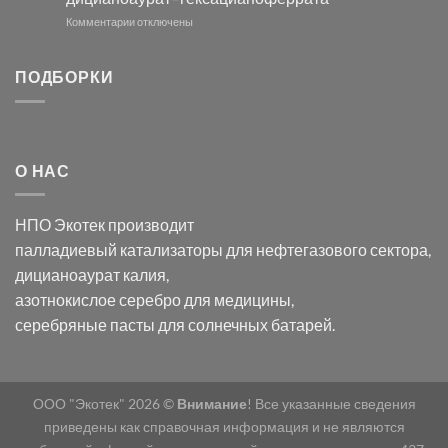
серебра
помощью
и
модификации
к
Комментарии
отключены
хлорида
Ацетата
записи
серебра:
Церия
Синтез
последствия
(III)-
золотых
ПОДБОРКИ
для
CeO₂
нанопроводов
нанонауки
для
с
разложения
использованием
нескольких
полупогружённых
органических
нанопористых
О НАС
загрязнителей
шаблонов
из
анодного
НПО Экотек производит
оксида
алюминия
палладиевый катализаторы
для нефтегазового сектора,
в
дицианоаурат калия
,
электролите
калий
азотнокислое серебро
для медицины,
дицианоаурат–
серебряные пасты
для солнечных батарей.
гексацианоферрата
ООО "Экотек" 2026 ©
Внимание
! Все указанные сведения
приведены как справочная информация и не являются