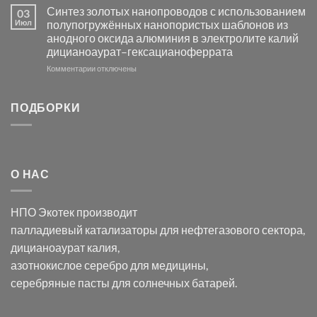
Электроосаждение
в
Синтез золотых нанопроводов с использованием
03
серебра
видимом
Июл
полупогружённых нанопористых шаблонов из
с
свете
анодного оксида алюминия в электролите калий
электродов
с
дицианоаурат–гексацианоферрата
серебра
помощью
и
модификации
к
Комментарии
отключены
хлорида
Ацетата
записи
серебра:
Церия
Синтез
последствия
(III)-
золотых
ПОДБОРКИ
для
CeO₂
нанопроводов
нанонауки
для
с
разложения
использованием
нескольких
полупогружённых
органических
нанопористых
О НАС
загрязнителей
шаблонов
из
анодного
НПО Экотек производит
оксида
алюминия
палладиевый катализаторы
для нефтегазового сектора,
в
дицианоаурат калия
,
электролите
калий
азотнокислое серебро
для медицины,
дицианоаурат–
серебряные пасты
для солнечных батарей.
гексацианоферрата