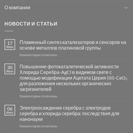
О компании
НОВОСТИ И СТАТЬИ
Пламенный синтез катализаторов и сенсоров на
17
Июн
основе металлов платиновой группы
к
Комментарии
отключены
записи
Пламенный
Повышение фотокаталитической активности
30
синтез
Июл
Хлорида Серебра-AgCl в видимом свете с
катализаторов
помощью модификации Ацетата Церия (III)-CeO₂
и
для разложения нескольких органических
сенсоров
загрязнителей
на
основе
к
Комментарии
отключены
металлов
записи
платиновой
Повышение
Электроосаждение серебра с электродов
06
группы
фотокаталитической
Июл
серебра и хлорида серебра: последствия для
активности
нанонауки
Хлорида
к
Комментарии
Серебра-
отключены
записи
AgCl