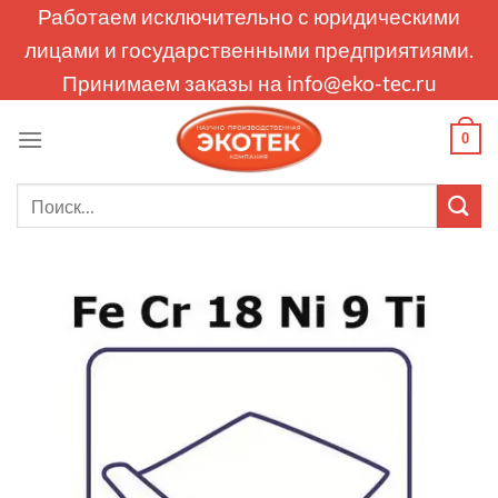
Skip
Работаем исключительно с юридическими
to
лицами и государственными предприятиями.
content
Принимаем заказы на
info@eko-tec.ru
0
Искать: