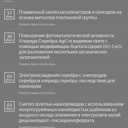
Пламенный синтез катализаторов и сенсоров на
17
Июн
основе металлов платиновой группы
к
Комментарии
отключены
записи
Пламенный
Повышение фотокаталитической активности
30
синтез
Июл
Хлорида Серебра-AgCl в видимом свете с
катализаторов
помощью модификации Ацетата Церия (III)-CeO₂
и
для разложения нескольких органических
сенсоров
загрязнителей
на
основе
к
Комментарии
отключены
металлов
записи
платиновой
Повышение
Электроосаждение серебра с электродов
06
группы
фотокаталитической
Июл
серебра и хлорида серебра: последствия для
активности
нанонауки
Хлорида
к
Комментарии
Серебра-
отключены
записи
AgCl
Электроосаждение
в
Синтез золотых нанопроводов с использованием
03
серебра
видимом
Июл
полупогружённых нанопористых шаблонов из
с
свете
анодного оксида алюминия в электролите калий
электродов
с
дицианоаурат–гексацианоферрата
серебра
помощью
и
модификации
к
Комментарии
отключены