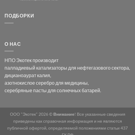
хлорида
Ацетата
записи
серебра:
Церия
Синтез
последствия
(III)-
золотых
ПОДБОРКИ
для
CeO₂
нанопроводов
нанонауки
для
с
разложения
использованием
нескольких
полупогружённых
органических
нанопористых
О НАС
загрязнителей
шаблонов
из
анодного
НПО Экотек производит
оксида
алюминия
палладиевый катализаторы
для нефтегазового сектора,
в
дицианоаурат калия
,
электролите
калий
азотнокислое серебро
для медицины,
дицианоаурат–
серебряные пасты
для солнечных батарей.
гексацианоферрата
ООО "Экотек" 2026 ©
Внимание
! Все указанные сведения
приведены как справочная информация и не являются
публичной офертой, определяемой положениями статьи 437
ГК РФ