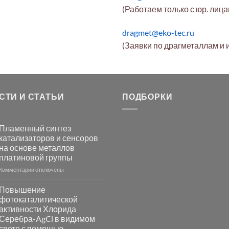
(Работаем только с юр. лиц
dragmet@eko-tec.ru
(Заявки по драгметаллам и 
СТИ И СТАТЬИ
ПОДБОРКИ
Пламенный синтез
катализаторов и сенсоров
на основе металлов
платиновой группы
к
Комментарии
отключены
записи
Пламенный
Повышение
синтез
фотокаталитической
катализаторов
активности Хлорида
и
Серебра-AgCl в видимом
сенсоров
свете с помощью