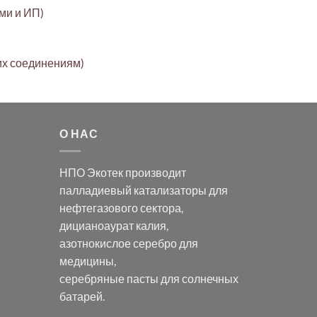
ами и ИП)
их соединениям)
О НАС
НПО Экотек производит
палладиевый катализаторы
для
нефтегазового сектора,
дицианоаурат калия
,
азотнокислое серебро
для
медицины,
серебряные пасты
для солнечных
батарей.