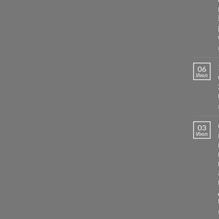
06
Июл
03
Июл