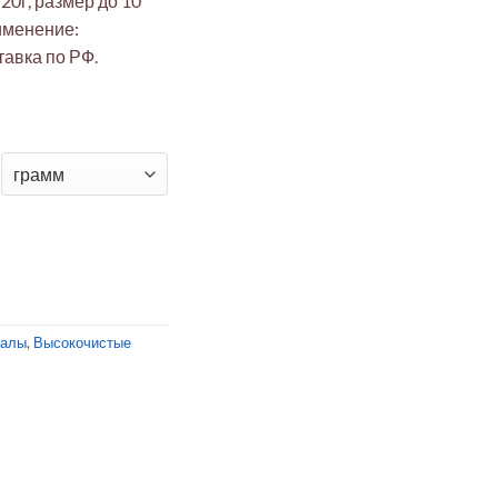
20г, размер до 10
именение:
тавка по РФ.
анулы 20г (до 10 мм, 99.9%, ГОСТ, электроника, медицина)
иалы
,
Высокочистые