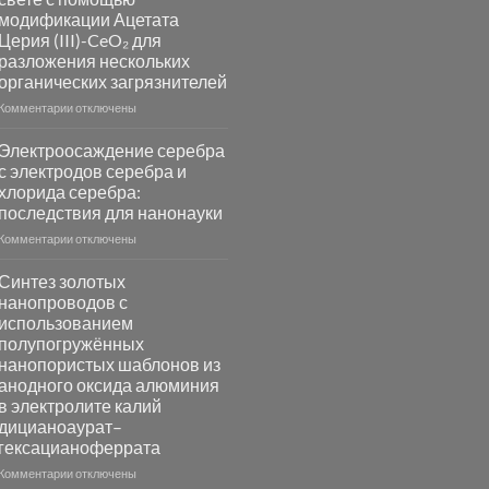
на
модификации Ацетата
основе
Церия (III)-CeO₂ для
металлов
разложения нескольких
платиновой
группы
органических загрязнителей
к
Комментарии
отключены
записи
Повышение
Электроосаждение серебра
фотокаталитической
с электродов серебра и
активности
хлорида серебра:
Хлорида
последствия для нанонауки
Серебра-
AgCl
к
Комментарии
отключены
в
записи
видимом
Электроосаждение
Синтез золотых
свете
серебра
нанопроводов с
с
с
использованием
помощью
электродов
полупогружённых
модификации
серебра
нанопористых шаблонов из
Ацетата
и
анодного оксида алюминия
Церия
хлорида
в электролите калий
(III)-
серебра:
CeO₂
дицианоаурат–
последствия
для
для
гексацианоферрата
разложения
нанонауки
к
Комментарии
отключены
нескольких