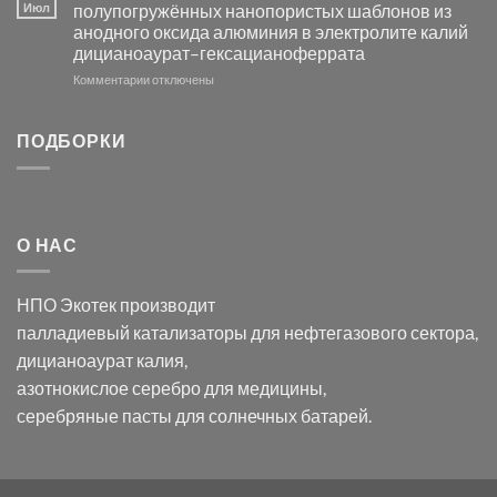
серебра
видимом
Июл
полупогружённых нанопористых шаблонов из
с
свете
анодного оксида алюминия в электролите калий
электродов
с
дицианоаурат–гексацианоферрата
серебра
помощью
и
модификации
к
Комментарии
отключены
хлорида
Ацетата
записи
серебра:
Церия
Синтез
последствия
(III)-
золотых
ПОДБОРКИ
для
CeO₂
нанопроводов
нанонауки
для
с
разложения
использованием
нескольких
полупогружённых
органических
нанопористых
О НАС
загрязнителей
шаблонов
из
анодного
НПО Экотек производит
оксида
алюминия
палладиевый катализаторы
для нефтегазового сектора,
в
дицианоаурат калия
,
электролите
калий
азотнокислое серебро
для медицины,
дицианоаурат–
серебряные пасты
для солнечных батарей.
гексацианоферрата