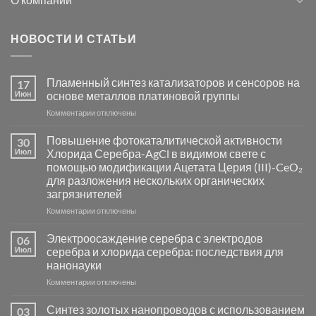
НОВОСТИ И СТАТЬИ
Пламенный синтез катализаторов и сенсоров на
17
Июн
основе металлов платиновой группы
к
Комментарии
отключены
записи
Пламенный
Повышение фотокаталитической активности
30
синтез
Июл
Хлорида Серебра-AgCl в видимом свете с
катализаторов
помощью модификации Ацетата Церия (III)-CeO₂
и
для разложения нескольких органических
сенсоров
загрязнителей
на
основе
к
Комментарии
отключены
металлов
записи
платиновой
Повышение
Электроосаждение серебра с электродов
06
группы
фотокаталитической
Июл
серебра и хлорида серебра: последствия для
активности
нанонауки
Хлорида
к
Комментарии
Серебра-
отключены
записи
AgCl
Электроосаждение
в
Синтез золотых нанопроводов с использованием
03