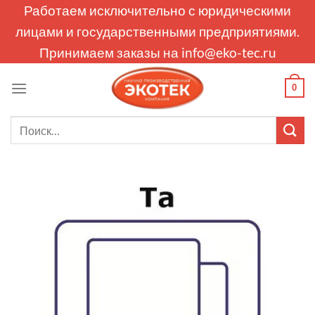
Skip
Работаем исключительно с юридическими
to
лицами и государственными предприятиями.
content
Принимаем заказы на
info@eko-tec.ru
0
Искать: