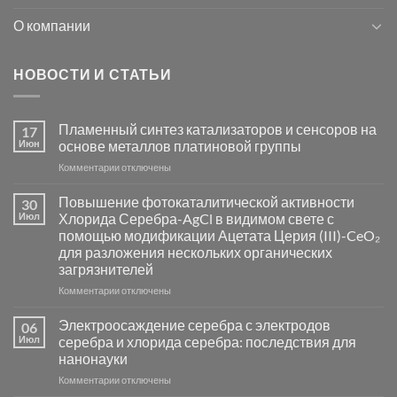
О компании
НОВОСТИ И СТАТЬИ
Пламенный синтез катализаторов и сенсоров на
17
Июн
основе металлов платиновой группы
к
Комментарии
отключены
записи
Пламенный
Повышение фотокаталитической активности
30
синтез
Июл
Хлорида Серебра-AgCl в видимом свете с
катализаторов
помощью модификации Ацетата Церия (III)-CeO₂
и
для разложения нескольких органических
сенсоров
загрязнителей
на
основе
к
Комментарии
отключены
металлов
записи
платиновой
Повышение
Электроосаждение серебра с электродов
06
группы
фотокаталитической
Июл
серебра и хлорида серебра: последствия для
активности
нанонауки
Хлорида
к
Комментарии
Серебра-
отключены
записи
AgCl