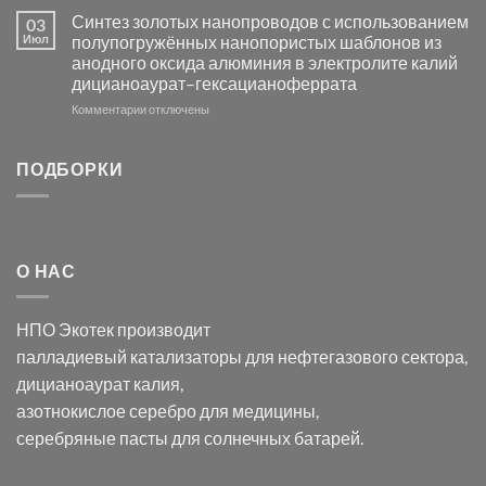
Электроосаждение
в
Синтез золотых нанопроводов с использованием
03
серебра
видимом
Июл
полупогружённых нанопористых шаблонов из
с
свете
анодного оксида алюминия в электролите калий
электродов
с
дицианоаурат–гексацианоферрата
серебра
помощью
и
модификации
к
Комментарии
отключены
хлорида
Ацетата
записи
серебра:
Церия
Синтез
последствия
(III)-
золотых
ПОДБОРКИ
для
CeO₂
нанопроводов
нанонауки
для
с
разложения
использованием
нескольких
полупогружённых
органических
нанопористых
О НАС
загрязнителей
шаблонов
из
анодного
НПО Экотек производит
оксида
алюминия
палладиевый катализаторы
для нефтегазового сектора,
в
дицианоаурат калия
,
электролите
калий
азотнокислое серебро
для медицины,
дицианоаурат–
серебряные пасты
для солнечных батарей.
гексацианоферрата