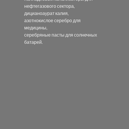
нефтегазового сектора,
дицианоаурат калия
,
азотнокислое серебро
для
медицины,
серебряные пасты
для солнечных
батарей.