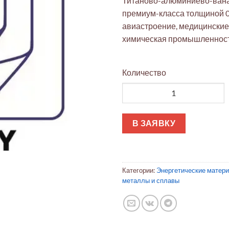
Титаново-алюминиево-ван
премиум-класса толщиной 0
авиастроение, медицинские
химическая промышленност
Количество
Количество товара Фольга Ti-
В ЗАЯВКУ
Категории:
Энергетические матер
металлы и сплавы