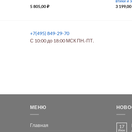
втики и 
5 805,00
₽
3 199,0
+7(495) 849-29-70
С 10:00 до 18:00 МСК ПН.-ПТ.
МЕНЮ
НОВО
Главная
17
Июн