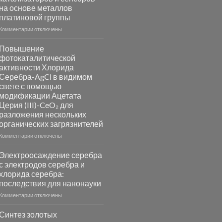
на основе металлов
платиновой группы
к
Комментарии
отключены
записи
Пламенный
Повышение
синтез
фотокаталитической
катализаторов
активности Хлорида
и
Серебра-AgCl в видимом
сенсоров
свете с помощью
на
модификации Ацетата
основе
Церия (III)-CeO₂ для
металлов
разложения нескольких
платиновой
группы
органических загрязнителей
к
Комментарии
отключены
записи
Повышение
Электроосаждение серебра
фотокаталитической
с электродов серебра и
активности
хлорида серебра:
Хлорида
последствия для нанонауки
Серебра-
AgCl
к
Комментарии
отключены
в
записи
видимом
Электроосаждение
Синтез золотых
свете
серебра