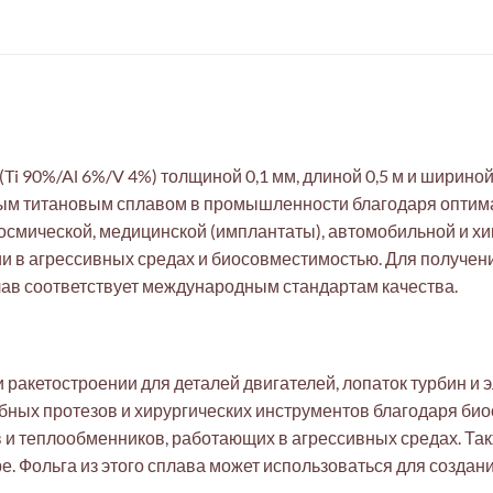
(Ti 90%/Al 6%/V 4%) толщиной 0,1 мм, длиной 0,5 м и ширино
ным титановым сплавом в промышленности благодаря оптима
космической, медицинской (имплантаты), автомобильной и 
зии в агрессивных средах и биосовместимостью. Для получ
ав соответствует международным стандартам качества.
 и ракетостроении для деталей двигателей, лопаток турбин 
бных протезов и хирургических инструментов благодаря био
и теплообменников, работающих в агрессивных средах. Та
е. Фольга из этого сплава может использоваться для создан