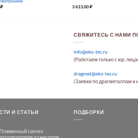
электроники
0
₽
3 613,00
₽
СВЯЖИТЕСЬ С НАМИ ПО
info@eko-tec.ru
(Работаем только с юр. лиц
dragmet@eko-tec.ru
(Заявки по драгметаллам и 
СТИ И СТАТЬИ
ПОДБОРКИ
Пламенный синтез
катализаторов и сенсоров