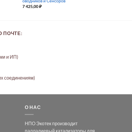
оводников и Сенсоров
7 425,00
₽
 ПОЧТЕ:
ами и ИП)
их соединениям)
О НАС
НПО Экотек производит
палладиевый катализаторы
для