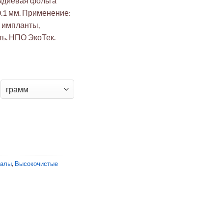
адиевая фольга
.1 мм. Применение:
 импланты,
ь. НПО ЭкоТек.
6Al-4V Grade 5 (0.1 мм) для имплантов и авиакомпозитов
иалы
,
Высокочистые