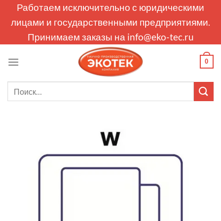
Skip
Работаем исключительно с юридическими
to
лицами и государственными предприятиями.
content
Принимаем заказы на
info@eko-tec.ru
0
Искать: