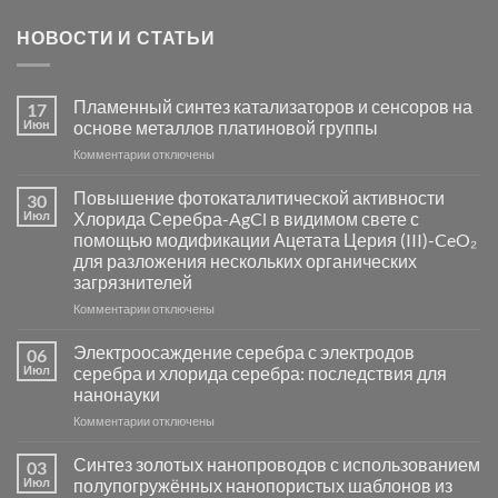
НОВОСТИ И СТАТЬИ
Пламенный синтез катализаторов и сенсоров на
17
Июн
основе металлов платиновой группы
к
Комментарии
отключены
записи
Пламенный
Повышение фотокаталитической активности
30
синтез
Июл
Хлорида Серебра-AgCl в видимом свете с
катализаторов
помощью модификации Ацетата Церия (III)-CeO₂
и
для разложения нескольких органических
сенсоров
загрязнителей
на
основе
к
Комментарии
отключены
металлов
записи
платиновой
Повышение
Электроосаждение серебра с электродов
06
группы
фотокаталитической
Июл
серебра и хлорида серебра: последствия для
активности
нанонауки
Хлорида
к
Комментарии
Серебра-
отключены
записи
AgCl
Электроосаждение
в
Синтез золотых нанопроводов с использованием
03
серебра
видимом
Июл
полупогружённых нанопористых шаблонов из
с
свете