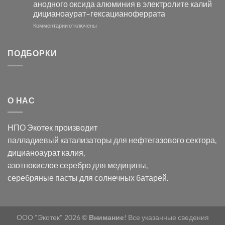
анодного оксида алюминия в электролите калий
электродов
с
дицианоаурат–гексацианоферрата
серебра
помощью
и
модификации
к
Комментарии
отключены
хлорида
Ацетата
записи
серебра:
Церия
Синтез
последствия
(III)-
золотых
ПОДБОРКИ
для
CeO₂
нанопроводов
нанонауки
для
с
разложения
использованием
нескольких
полупогружённых
органических
нанопористых
О НАС
загрязнителей
шаблонов
из
анодного
НПО Экотек производит
оксида
алюминия
палладиевый катализаторы
для нефтегазового сектора,
в
дицианоаурат калия
,
электролите
калий
азотнокислое серебро
для медицины,
дицианоаурат–
серебряные пасты
для солнечных батарей.
гексацианоферрата
ООО "Экотек" 2026 ©
Внимание
! Все указанные сведения