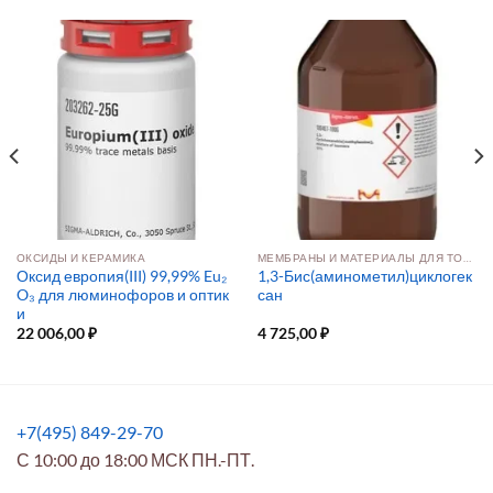
ОКСИДЫ И КЕРАМИКА
МЕМБРАНЫ И МАТЕРИАЛЫ ДЛЯ ТОПЛИВНЫХ ЭЛЕМЕНТОВ
Оксид европия(III) 99,99% Eu₂
1,3-Бис(аминометил)циклогек
O₃ для люминофоров и оптик
сан
и
22 006,00
₽
4 725,00
₽
+7(495) 849-29-70
С 10:00 до 18:00 МСК ПН.-ПТ.