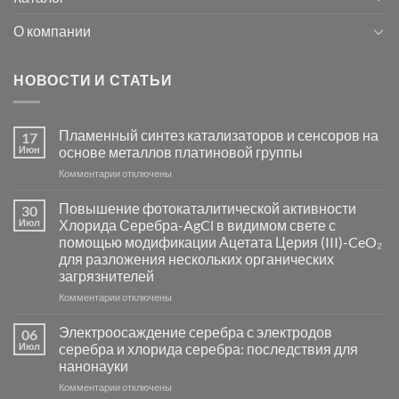
О компании
НОВОСТИ И СТАТЬИ
Пламенный синтез катализаторов и сенсоров на
17
Июн
основе металлов платиновой группы
к
Комментарии
отключены
записи
Пламенный
Повышение фотокаталитической активности
30
синтез
Июл
Хлорида Серебра-AgCl в видимом свете с
катализаторов
помощью модификации Ацетата Церия (III)-CeO₂
и
для разложения нескольких органических
сенсоров
загрязнителей
на
основе
к
Комментарии
отключены
металлов
записи
платиновой
Повышение
Электроосаждение серебра с электродов
06
группы
фотокаталитической
Июл
серебра и хлорида серебра: последствия для
активности
нанонауки
Хлорида
к
Комментарии
Серебра-
отключены