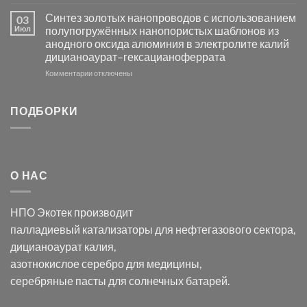
записи
AgCl
Электроосаждение
в
Синтез золотых нанопроводов с использованием
03
серебра
видимом
Июл
полупогружённых нанопористых шаблонов из
с
свете
анодного оксида алюминия в электролите калий
электродов
с
дицианоаурат–гексацианоферрата
серебра
помощью
и
модификации
к
Комментарии
отключены
хлорида
Ацетата
записи
серебра:
Церия
Синтез
последствия
(III)-
золотых
ПОДБОРКИ
для
CeO₂
нанопроводов
нанонауки
для
с
разложения
использованием
нескольких
полупогружённых
органических
нанопористых
О НАС
загрязнителей
шаблонов
из
анодного
НПО Экотек производит
оксида
алюминия
палладиевый катализаторы
для нефтегазового сектора,
в
дицианоаурат калия
,
электролите
калий
азотнокислое серебро
для медицины,
дицианоаурат–
серебряные пасты
для солнечных батарей.
гексацианоферрата