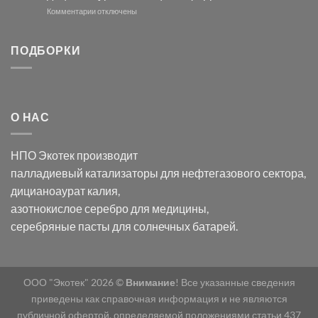
и
модификации
к
Комментарии
отключены
хлорида
Ацетата
записи
серебра:
Церия
Синтез
последствия
(III)-
золотых
ПОДБОРКИ
для
CeO₂
нанопроводов
нанонауки
для
с
разложения
использованием
нескольких
полупогружённых
органических
нанопористых
О НАС
загрязнителей
шаблонов
из
анодного
НПО Экотек производит
оксида
алюминия
палладиевый катализаторы
для нефтегазового сектора,
в
дицианоаурат калия
,
электролите
калий
азотнокислое серебро
для медицины,
дицианоаурат–
серебряные пасты
для солнечных батарей.
гексацианоферрата
ООО "Экотек" 2026 ©
Внимание
! Все указанные сведения
приведены как справочная информация и не являются
публичной офертой, определяемой положениями статьи 437