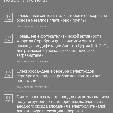
Пламенный синтез катализаторов и сенсоров на
17
Июн
основе металлов платиновой группы
к
Комментарии
отключены
записи
Пламенный
Повышение фотокаталитической активности
30
синтез
Июл
Хлорида Серебра-AgCl в видимом свете с
катализаторов
помощью модификации Ацетата Церия (III)-CeO₂
и
для разложения нескольких органических
сенсоров
загрязнителей
на
основе
к
Комментарии
отключены
металлов
записи
платиновой
Повышение
Электроосаждение серебра с электродов
06
группы
фотокаталитической
Июл
серебра и хлорида серебра: последствия для
активности
нанонауки
Хлорида
к
Комментарии
Серебра-
отключены
записи
AgCl
Электроосаждение
в
Синтез золотых нанопроводов с использованием
03
серебра
видимом
Июл
полупогружённых нанопористых шаблонов из
с
свете
анодного оксида алюминия в электролите калий
электродов
с
дицианоаурат–гексацианоферрата
серебра
помощью