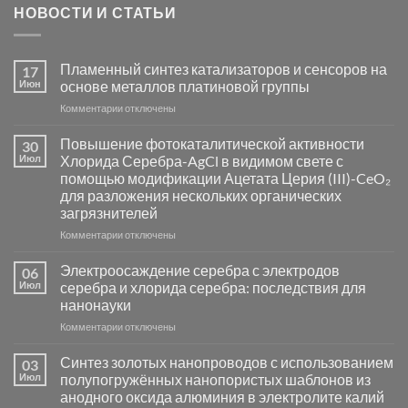
НОВОСТИ И СТАТЬИ
Пламенный синтез катализаторов и сенсоров на
17
Июн
основе металлов платиновой группы
к
Комментарии
отключены
записи
Пламенный
Повышение фотокаталитической активности
30
синтез
Июл
Хлорида Серебра-AgCl в видимом свете с
катализаторов
помощью модификации Ацетата Церия (III)-CeO₂
и
для разложения нескольких органических
сенсоров
загрязнителей
на
основе
к
Комментарии
отключены
металлов
записи
платиновой
Повышение
Электроосаждение серебра с электродов
06
группы
фотокаталитической
Июл
серебра и хлорида серебра: последствия для
активности
нанонауки
Хлорида
к
Комментарии
Серебра-
отключены
записи
AgCl
Электроосаждение
в
Синтез золотых нанопроводов с использованием
03
серебра
видимом
Июл
полупогружённых нанопористых шаблонов из
с
свете
анодного оксида алюминия в электролите калий
электродов
с