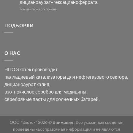
дицианоаурат–гексацианоферрата
серебра
помощью
и
модификации
к
Комментарии
отключены
хлорида
Ацетата
записи
серебра:
Церия
Синтез
последствия
(III)-
золотых
ПОДБОРКИ
для
CeO₂
нанопроводов
нанонауки
для
с
разложения
использованием
нескольких
полупогружённых
органических
нанопористых
О НАС
загрязнителей
шаблонов
из
анодного
НПО Экотек производит
оксида
алюминия
палладиевый катализаторы
для нефтегазового сектора,
в
дицианоаурат калия
,
электролите
калий
азотнокислое серебро
для медицины,
дицианоаурат–
серебряные пасты
для солнечных батарей.
гексацианоферрата
ООО "Экотек" 2026 ©
Внимание
! Все указанные сведения
приведены как справочная информация и не являются