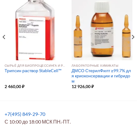
СЫРЬЁ ДЛЯ БИОПРОЦЕССИНГА И РАЗРАБОТКИ ПРЕПАРАТОВ
ЛАБОРАТОРНЫЕ ХИМИКАТЫ
ДМСО СтерилФилт ≥99.7% дл
Трипсин раствор StableCell™
я криоконсервации и гибридо
м
2 460,00
₽
12 926,00
₽
+7(495) 849-29-70
С 10:00 до 18:00 МСК ПН.-ПТ.