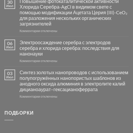
Повышение фотокаталитической активности
30
синтез
Июл
Хлорида Серебра-AgCl в видимом свете с
катализаторов
помощью модификации Ацетата Церия (III)-CeO₂
и
для разложения нескольких органических
сенсоров
загрязнителей
на
основе
к
Комментарии
отключены
металлов
записи
платиновой
Повышение
Электроосаждение серебра с электродов
06
группы
фотокаталитической
Июл
серебра и хлорида серебра: последствия для
активности
нанонауки
Хлорида
к
Комментарии
Серебра-
отключены
записи
AgCl
Электроосаждение
в
Синтез золотых нанопроводов с использованием
03
серебра
видимом
Июл
полупогружённых нанопористых шаблонов из
с
свете
анодного оксида алюминия в электролите калий
электродов
с
дицианоаурат–гексацианоферрата
серебра
помощью
и
модификации
к
Комментарии
отключены
хлорида
Ацетата
записи
серебра:
Церия
Синтез
последствия
(III)-
золотых
ПОДБОРКИ
для
CeO₂
нанопроводов
нанонауки
для
с
разложения
использованием
нескольких
полупогружённых