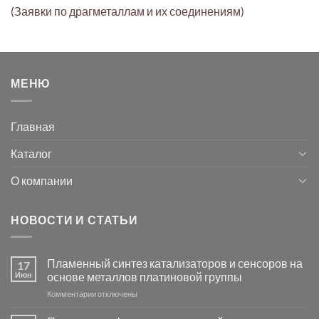
(Заявки по драгметаллам и их соединениям)
МЕНЮ
Главная
Каталог
О компании
НОВОСТИ И СТАТЬИ
Пламенный синтез катализаторов и сенсоров на
17
Июн
основе металлов платиновой группы
к
Комментарии
отключены
записи
Пламенный