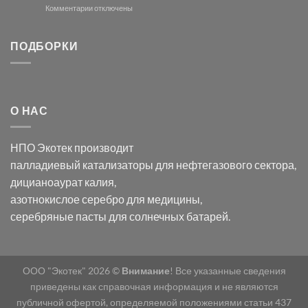
и
модификации
к
Комментарии
отключены
хлорида
Ацетата
записи
серебра:
Церия
Синтез
последствия
(III)-
золотых
ПОДБОРКИ
для
CeO₂
нанопроводов
нанонауки
для
с
разложения
использованием
нескольких
полупогружённых
органических
нанопористых
О НАС
загрязнителей
шаблонов
из
анодного
НПО Экотек производит
оксида
алюминия
палладиевый катализаторы
для нефтегазового сектора,
в
дицианоаурат калия
,
электролите
калий
азотнокислое серебро
для медицины,
дицианоаурат–
серебряные пасты
для солнечных батарей.
гексацианоферрата
ООО "Экотек" 2026 ©
Внимание
! Все указанные сведения
приведены как справочная информация и не являются
публичной офертой, определяемой положениями статьи 437