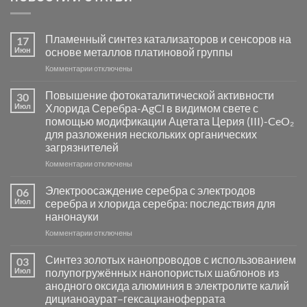
Пламенный синтез катализаторов и сенсоров на
17
Июн
основе металлов платиновой группы
к
Комментарии
отключены
записи
Пламенный
Повышение фотокаталитической активности
30
синтез
Июл
Хлорида Серебра-AgCl в видимом свете с
катализаторов
помощью модификации Ацетата Церия (III)-CeO₂
и
для разложения нескольких органических
сенсоров
загрязнителей
на
основе
к
Комментарии
отключены
металлов
записи
платиновой
Повышение
Электроосаждение серебра с электродов
06
группы
фотокаталитической
Июл
серебра и хлорида серебра: последствия для
активности
нанонауки
Хлорида
к
Комментарии
Серебра-
отключены
записи
AgCl
Электроосаждение
в
Синтез золотых нанопроводов с использованием
03
серебра
видимом
Июл
полупогружённых нанопористых шаблонов из
с
свете
анодного оксида алюминия в электролите калий
электродов
с
дицианоаурат–гексацианоферрата
серебра
помощью