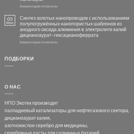
Хлорида
к
Комментарии
Серебра-
отключены
записи
AgCl
Электроосаждение
в
Синтез золотых нанопроводов с использованием
03
серебра
видимом
Июл
полупогружённых нанопористых шаблонов из
с
свете
анодного оксида алюминия в электролите калий
электродов
с
дицианоаурат–гексацианоферрата
серебра
помощью
и
модификации
к
Комментарии
отключены
хлорида
Ацетата
записи
серебра:
Церия
Синтез
последствия
(III)-
золотых
ПОДБОРКИ
для
CeO₂
нанопроводов
нанонауки
для
с
разложения
использованием
нескольких
полупогружённых
органических
нанопористых
О НАС
загрязнителей
шаблонов
из
анодного
НПО Экотек производит
оксида
алюминия
палладиевый катализаторы
для нефтегазового сектора,
в
дицианоаурат калия
,
электролите
калий
азотнокислое серебро
для медицины,
дицианоаурат–
серебряные пасты
для солнечных батарей.
гексацианоферрата