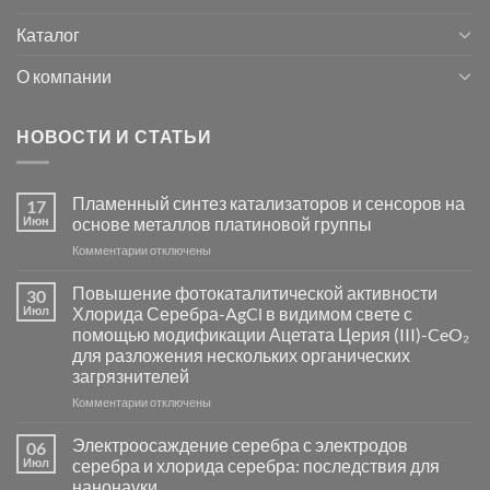
Каталог
О компании
НОВОСТИ И СТАТЬИ
Пламенный синтез катализаторов и сенсоров на
17
Июн
основе металлов платиновой группы
к
Комментарии
отключены
записи
Пламенный
Повышение фотокаталитической активности
30
синтез
Июл
Хлорида Серебра-AgCl в видимом свете с
катализаторов
помощью модификации Ацетата Церия (III)-CeO₂
и
для разложения нескольких органических
сенсоров
загрязнителей
на
основе
к
Комментарии
отключены
металлов
записи
платиновой
Повышение
Электроосаждение серебра с электродов
06
группы
фотокаталитической
Июл
серебра и хлорида серебра: последствия для
активности
нанонауки