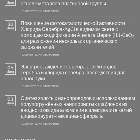
Июн
основе металлов платиновой группы
к
Комментарии
отключены
записи
Пламенный
Повышение фотокаталитической активности
30
синтез
Июл
Хлорида Серебра-AgCl в видимом свете с
катализаторов
помощью модификации Ацетата Церия (III)-CeO₂
и
для разложения нескольких органических
сенсоров
загрязнителей
на
основе
к
Комментарии
отключены
металлов
записи
платиновой
Повышение
Электроосаждение серебра с электродов
06
группы
фотокаталитической
Июл
серебра и хлорида серебра: последствия для
активности
нанонауки
Хлорида
к
Комментарии
Серебра-
отключены
записи
AgCl
Электроосаждение
в
Синтез золотых нанопроводов с использованием
03
серебра
видимом
Июл
полупогружённых нанопористых шаблонов из
с
свете
анодного оксида алюминия в электролите калий
электродов
с
дицианоаурат–гексацианоферрата
серебра
помощью
и
модификации
к
Комментарии
отключены
хлорида
Ацетата
записи
серебра:
Церия
Синтез
последствия
(III)-
золотых