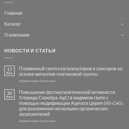
Главная
Каталог
О компании
НОВОСТИ И СТАТЬИ
Пламенный синтез катализаторов и сенсоров на
17
Июн
основе металлов платиновой группы
к
Комментарии
отключены
записи
Пламенный
Повышение фотокаталитической активности
30
синтез
Июл
Хлорида Серебра-AgCl в видимом свете с
катализаторов
помощью модификации Ацетата Церия (III)-CeO₂
и
для разложения нескольких органических
сенсоров
загрязнителей
на
основе
к
Комментарии
отключены
металлов
записи