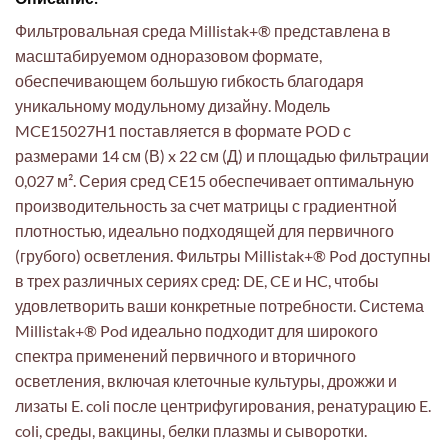
Фильтровальная среда Millistak+® представлена в
масштабируемом одноразовом формате,
обеспечивающем большую гибкость благодаря
уникальному модульному дизайну. Модель
MCE15027H1 поставляется в формате POD с
размерами 14 см (В) x 22 см (Д) и площадью фильтрации
0,027 м². Серия сред CE15 обеспечивает оптимальную
производительность за счет матрицы с градиентной
плотностью, идеально подходящей для первичного
(грубого) осветления. Фильтры Millistak+® Pod доступны
в трех различных сериях сред: DE, CE и HC, чтобы
удовлетворить ваши конкретные потребности. Система
Millistak+® Pod идеально подходит для широкого
спектра применений первичного и вторичного
осветления, включая клеточные культуры, дрожжи и
лизаты E. coli после центрифугирования, ренатурацию E.
coli, среды, вакцины, белки плазмы и сыворотки.