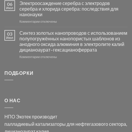
платиновой
Повышение
Электроосаждение серебра с электродов
06
группы
фотокаталитической
Июл
серебра и хлорида серебра: последствия для
активности
нанонауки
Хлорида
к
Комментарии
Серебра-
отключены
записи
AgCl
Электроосаждение
в
Синтез золотых нанопроводов с использованием
03
серебра
видимом
Июл
полупогружённых нанопористых шаблонов из
с
свете
анодного оксида алюминия в электролите калий
электродов
с
дицианоаурат–гексацианоферрата
серебра
помощью
и
модификации
к
Комментарии
отключены
хлорида
Ацетата
записи
серебра:
Церия
Синтез
последствия
(III)-
золотых
ПОДБОРКИ
для
CeO₂
нанопроводов
нанонауки
для
с
разложения
использованием
нескольких
полупогружённых
органических
нанопористых
О НАС
загрязнителей
шаблонов
из
анодного
НПО Экотек производит
оксида
алюминия
палладиевый катализаторы
для нефтегазового сектора,
в
дицианоаурат калия
,
электролите