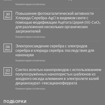
к
Комментарии
отключены
записи
Пламенный
Повышение фотокаталитической активности
30
синтез
Июл
Хлорида Серебра-AgCl в видимом свете с
катализаторов
помощью модификации Ацетата Церия (III)-CeO₂
и
для разложения нескольких органических
сенсоров
загрязнителей
на
основе
к
Комментарии
отключены
металлов
записи
платиновой
Повышение
Электроосаждение серебра с электродов
06
группы
фотокаталитической
Июл
серебра и хлорида серебра: последствия для
активности
нанонауки
Хлорида
к
Комментарии
Серебра-
отключены
записи
AgCl
Электроосаждение
в
Синтез золотых нанопроводов с использованием
03
серебра
видимом
Июл
полупогружённых нанопористых шаблонов из
с
свете
анодного оксида алюминия в электролите калий
электродов
с
дицианоаурат–гексацианоферрата
серебра
помощью
и
модификации
к
Комментарии
отключены
хлорида
Ацетата
записи
серебра:
Церия
Синтез
последствия
(III)-
золотых
ПОДБОРКИ
для
CeO₂
нанопроводов