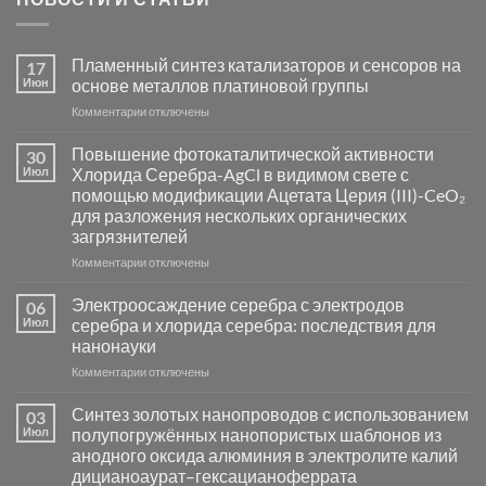
Пламенный синтез катализаторов и сенсоров на
17
Июн
основе металлов платиновой группы
к
Комментарии
отключены
записи
Пламенный
Повышение фотокаталитической активности
30
синтез
Июл
Хлорида Серебра-AgCl в видимом свете с
катализаторов
помощью модификации Ацетата Церия (III)-CeO₂
и
для разложения нескольких органических
сенсоров
загрязнителей
на
основе
к
Комментарии
отключены
металлов
записи
платиновой
Повышение
Электроосаждение серебра с электродов
06
группы
фотокаталитической
Июл
серебра и хлорида серебра: последствия для
активности
нанонауки
Хлорида
к
Комментарии
Серебра-
отключены
записи
AgCl
Электроосаждение
в
Синтез золотых нанопроводов с использованием
03
серебра
видимом
Июл
полупогружённых нанопористых шаблонов из
с
свете
анодного оксида алюминия в электролите калий
электродов
с
дицианоаурат–гексацианоферрата
серебра
помощью