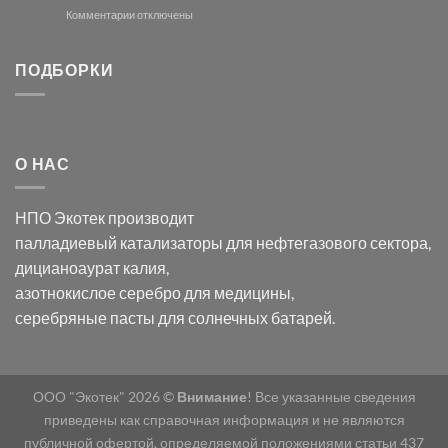
и
модификации
к
Комментарии
отключены
хлорида
Ацетата
записи
серебра:
Церия
Синтез
последствия
(III)-
золотых
ПОДБОРКИ
для
CeO₂
нанопроводов
нанонауки
для
с
разложения
использованием
нескольких
полупогружённых
органических
нанопористых
О НАС
загрязнителей
шаблонов
из
анодного
НПО Экотек производит
оксида
алюминия
палладиевый катализаторы
для нефтегазового сектора,
в
дицианоаурат калия
,
электролите
калий
азотнокислое серебро
для медицины,
дицианоаурат–
серебряные пасты
для солнечных батарей.
гексацианоферрата
ООО "Экотек" 2026 ©
Внимание
! Все указанные сведения
приведены как справочная информация и не являются
публичной офертой, определяемой положениями статьи 437