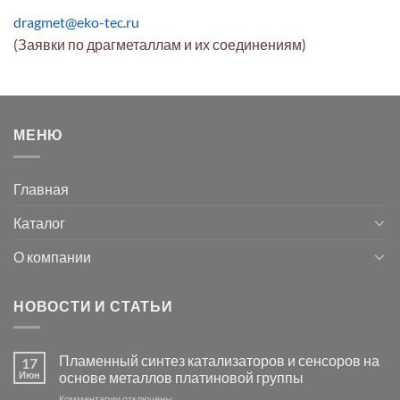
dragmet@eko-tec.ru
(Заявки по драгметаллам и их соединениям)
МЕНЮ
Главная
Каталог
О компании
НОВОСТИ И СТАТЬИ
Пламенный синтез катализаторов и сенсоров на
17
Июн
основе металлов платиновой группы
к
Комментарии
отключены