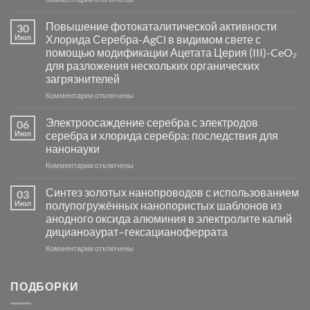
записи
Пламенный
Повышение фотокаталитической активности
30
синтез
Июл
Хлорида Серебра-AgCl в видимом свете с
катализаторов
помощью модификации Ацетата Церия (III)-CeO₂
и
для разложения нескольких органических
сенсоров
загрязнителей
на
основе
к
Комментарии
отключены
металлов
записи
платиновой
Повышение
Электроосаждение серебра с электродов
06
группы
фотокаталитической
Июл
серебра и хлорида серебра: последствия для
активности
нанонауки
Хлорида
к
Комментарии
Серебра-
отключены
записи
AgCl
Электроосаждение
в
Синтез золотых нанопроводов с использованием
03
серебра
видимом
Июл
полупогружённых нанопористых шаблонов из
с
свете
анодного оксида алюминия в электролите калий
электродов
с
дицианоаурат–гексацианоферрата
серебра
помощью
и
модификации
к
Комментарии
отключены
хлорида
Ацетата
записи
серебра:
Церия
Синтез
последствия
(III)-
золотых
ПОДБОРКИ
для
CeO₂
нанопроводов
нанонауки
для
с