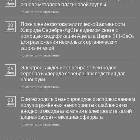
Июн
основе металлов платиновой группы
к
Комментарии
отключены
записи
Пламенный
Повышение фотокаталитической активности
30
синтез
Июл
Хлорида Серебра-AgCl в видимом свете с
катализаторов
помощью модификации Ацетата Церия (III)-CeO₂
и
для разложения нескольких органических
сенсоров
загрязнителей
на
основе
к
Комментарии
отключены
металлов
записи
платиновой
Повышение
Электроосаждение серебра с электродов
06
группы
фотокаталитической
Июл
серебра и хлорида серебра: последствия для
активности
нанонауки
Хлорида
к
Комментарии
Серебра-
отключены
записи
AgCl
Электроосаждение
в
Синтез золотых нанопроводов с использованием
03
серебра
видимом
Июл
полупогружённых нанопористых шаблонов из
с
свете
анодного оксида алюминия в электролите калий
электродов
с
дицианоаурат–гексацианоферрата
серебра
помощью
и
модификации
к
Комментарии
отключены
хлорида
Ацетата
записи
серебра:
Церия
Синтез
последствия
(III)-
золотых